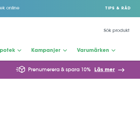
tek online
TIPS & RÅD
potek
Kampanjer
Varumärken
Prenumerera & spara 10%
Läs mer