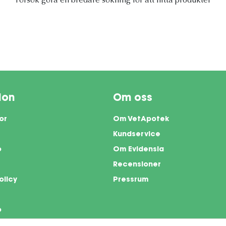
Försök göra en bredare sökning för att hitta produkter
ion
Om oss
or
Om VetApotek
Kundservice
o
Om Evidensia
Recensioner
olicy
Pressrum
o