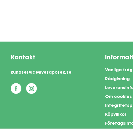
Kontakt
Informat
Vanliga fråg
kundservice@vetapotek.se
Rådgivning
Leveransinf
Om cookies
Integritetsp
Köpvillkor
Företagsinf