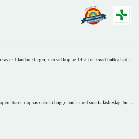
Praktisk transportbur till smådjur. Perfekt till veterinärbesök, bilfärden, flytt osv. Buren monteras enkelt ihop utan verktyg. Levereras i 3 blandade färger, och vid köp av 14 st i en smart butiksdisplay. Mått: 48 x 31,5 x 33 cm.
Transportbur med många smarta detaljer till katter och små hundar. Tillverkad av slagtålig plast och med praktiskt handtag på toppen. Buren öppnas enkelt i bägge ändar med smarta låsbeslag. Små förvaringsfack för plats till te.x ett koppel. Möjlighet finns att sätta fast buren i bilen med säkerhetsbältet. Bra ventilation