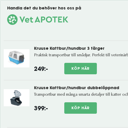
Handla det du behöver hos oss på
Kruuse Kattbur/hundbur 3 färger
249:-
KÖP HÄR
Kruuse Kattbur/hundbur dubbelöppnad
399:-
KÖP HÄR