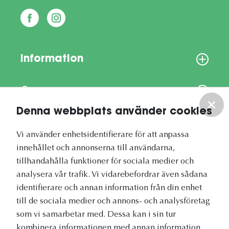
Information
Om oss
Denna webbplats använder cookies
Vårt nyhetsbrev
Vi använder enhetsidentifierare för att anpassa
innehållet och annonserna till användarna,
tillhandahålla funktioner för sociala medier och
analysera vår trafik. Vi vidarebefordrar även sådana
identifierare och annan information från din enhet
Vetapotek.se är en del av
till de sociala medier och annons- och analysföretag
Evidensia Djursjukvård
som vi samarbetar med. Dessa kan i sin tur
kombinera informationen med annan information