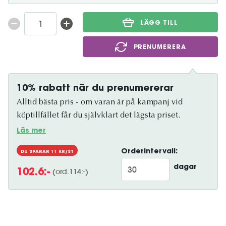
LÄGG TILL
PRENUMERERA
10% rabatt när du prenumererar
Alltid bästa pris - om varan är på kampanj vid
köptillfället får du självklart det lägsta priset.
Läs mer
Orderintervall:
DU SPARAR
11
KR/ST
dagar
(ord.
114
:-)
102.6
:-