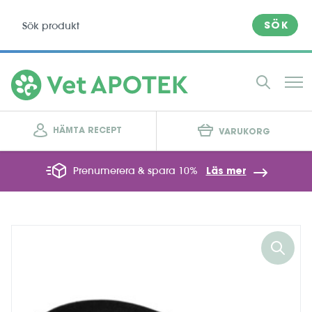
SÖK
HÄMTA RECEPT
VARUKORG
Prenumerera & spara 10%
Läs mer