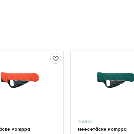
POMPPA
täcke Pomppa
Fleecetäcke Pomppa