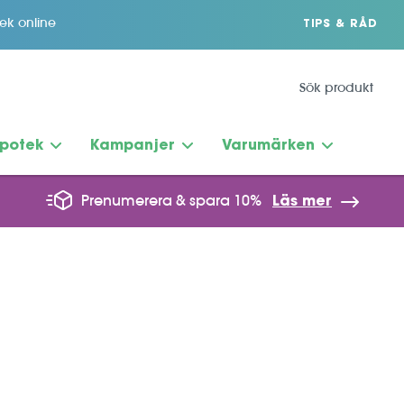
tek online
TIPS & RÅD
potek
Kampanjer
Varumärken
Prenumerera & spara 10%
Läs mer