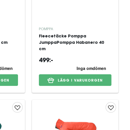
POMPPA
Fleecetäcke Pomppa
7 cm
JumppaPomppa Habanero 40
cm
499:-
RGEN
LÄGG I VARUKORGEN