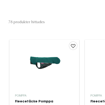
78 produkter hittades
POMPPA
POMPPA
Fleecetäcke Pomppa
Fleece