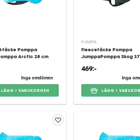
POMPPA
ll-täcke Pomppa
Fleecetäcke Pomppa
Pomppa Arctic 28 cm
JumppaPomppa Skog 37
469:-
LÄGG I VARUKORGEN
LÄGG I VARUKO