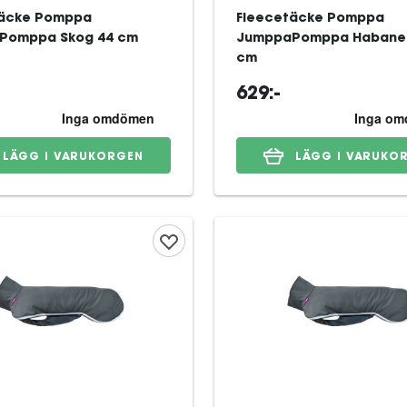
täcke Pomppa
Fleecetäcke Pomppa
Pomppa Skog 44 cm
JumppaPomppa Habaner
cm
629:-
LÄGG I VARUKORGEN
LÄGG I VARUKO