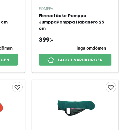
POMPPA
Fleecetäcke Pomppa
5 cm
JumppaPomppa Habanero 25
cm
399:-
RGEN
LÄGG I VARUKORGEN