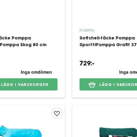
POMPPA
täcke Pomppa
Softshell-täcke Pomppa
Pomppa Skog 80 cm
SporttiPomppa Grafit 3
729:-
LÄGG I VARUKORGEN
LÄGG I VARUKO