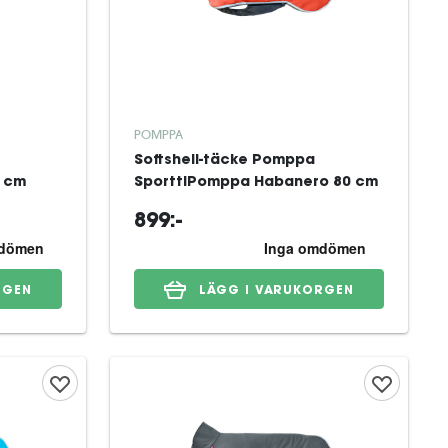
POMPPA
Softshell-täcke Pomppa
 cm
SporttiPomppa Habanero 80 cm
899:-
RGEN
LÄGG I VARUKORGEN