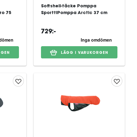
Softshell-täcke Pomppa
o 75
SporttiPomppa Arctic 37 cm
729:-
RGEN
LÄGG I VARUKORGEN