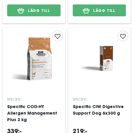
LÄGG TILL
LÄGG TILL
SPECIFIC
SPECIFIC
Specific COD-HY
Specific CIW Digestive
Allergen Management
Support Dog 6x300 g
Plus 2 kg
339:-
219:-