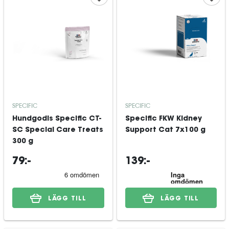
SPECIFIC
SPECIFIC
Hundgodis Specific CT-
Specific FKW Kidney
SC Special Care Treats
Support Cat 7x100 g
300 g
79:-
139:-
LÄGG TILL
LÄGG TILL