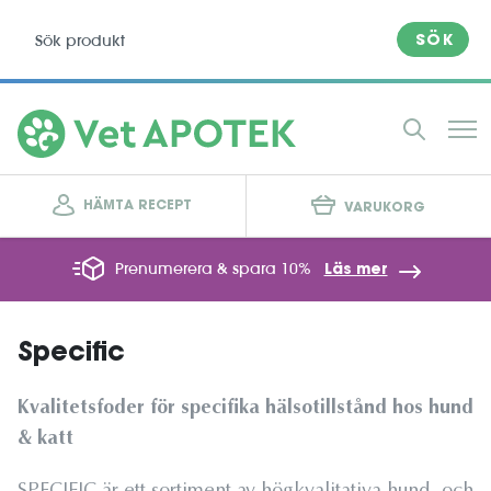
SÖK
HÄMTA RECEPT
VARUKORG
Prenumerera & spara 10%
Läs mer
Specific
Kvalitetsfoder för specifika hälsotillstånd hos hund
& katt