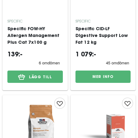
SPECIFIC
SPECIFIC
Specific FOW-HY
Specific CID-LF
Allergen Management
Digestive Support Low
Plus Cat 7x100 g
Fat 12 kg
139:-
1 079:-
MER INFO
LÄGG TILL