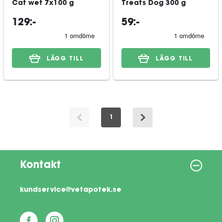
Cat wet 7x100 g
Treats Dog 300 g
129:-
59:-
LÄGG TILL
LÄGG TILL
1
Kontakt
kundservice@vetapotek.se