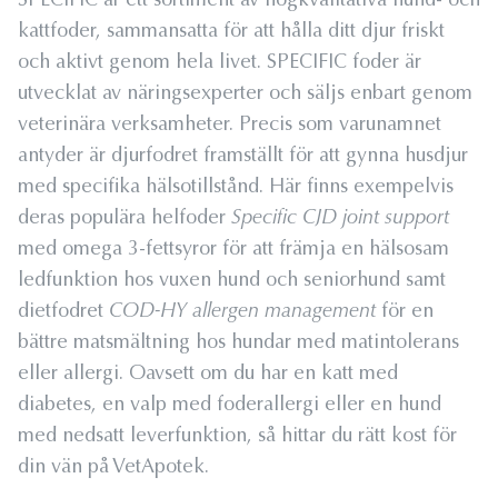
SPECIFIC är ett sortiment av högkvalitativa hund- och
kattfoder, sammansatta för att hålla ditt djur friskt
och aktivt genom hela livet. SPECIFIC foder är
utvecklat av näringsexperter och säljs enbart genom
veterinära verksamheter. Precis som varunamnet
antyder är djurfodret framställt för att gynna husdjur
med specifika hälsotillstånd. Här finns exempelvis
deras populära helfoder
Specific CJD joint support
med omega 3-fettsyror för att främja en hälsosam
ledfunktion hos vuxen hund och seniorhund samt
dietfodret
COD-HY allergen management
för en
bättre matsmältning hos hundar med matintolerans
eller allergi. Oavsett om du har en katt med
diabetes, en valp med foderallergi eller en hund
med nedsatt leverfunktion, så hittar du rätt kost för
din vän på VetApotek.