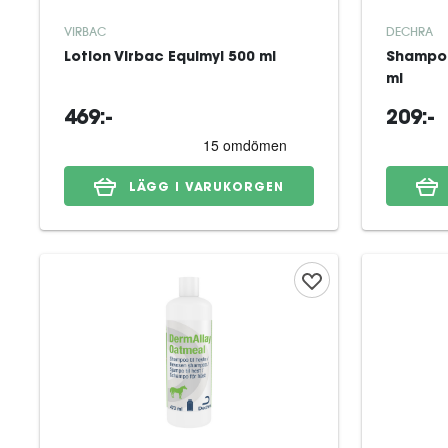
VIRBAC
DECHRA
Lotion Virbac Equimyl 500 ml
Shampoo
ml
469:-
209:-
LÄGG I VARUKORGEN