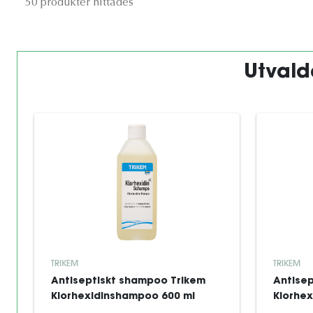
50 produkter hittades
Utval
TRIKEM
TRIKEM
Antiseptiskt shampoo Trikem
Antisep
Klorhexidinshampoo 600 ml
Klorhe