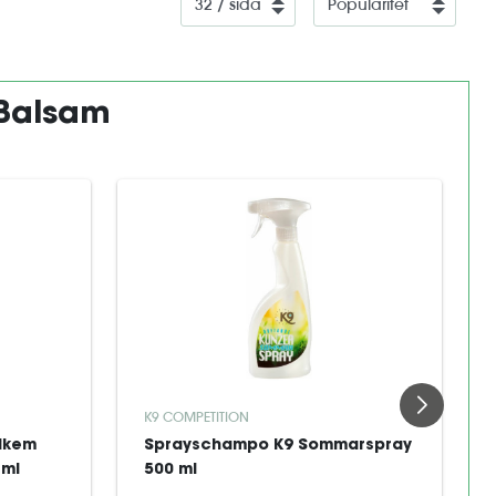
Balsam
K9 COMPETITION
rikem
Sprayschampo K9 Sommarspray
 ml
500 ml