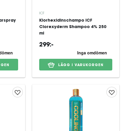
ICF
arspray
Klorhexidinschampo ICF
Clorexyderm Shampoo 4% 250
ml
299:-
RGEN
LÄGG I VARUKORGEN