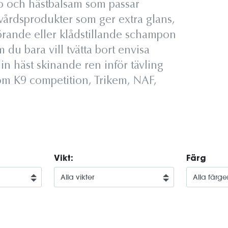
 och hästbalsam som passar
svårdsprodukter som ger extra glans,
örande eller klådstillande schampon
du bara vill tvätta bort envisa
din häst skinande ren inför tävling
som K9 competition, Trikem, NAF,
Vikt:
Färg