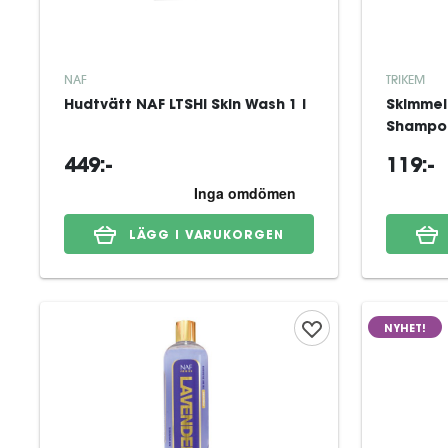
NAF
TRIKEM
Hudtvätt NAF LTSHI Skin Wash 1 l
Skimmel
Shampoo
449:-
119:-
LÄGG I VARUKORGEN
NYHET!