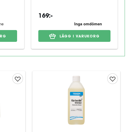
169:-
ORG
LÄGG I VARUKORG