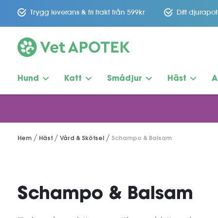
Trygg leverans & fri frakt från 599kr
Ditt djurapo
Hund
Katt
Smådjur
Häst
A
Hem
Häst
Vård & Skötsel
Schampo & Balsam
Schampo & Balsam