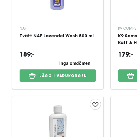
NAF
K9 COMPET
Tvätt NAF Lavendel Wash 500 ml
K9 Somm
189:-
179:-
LÄGG I VARUKORGEN