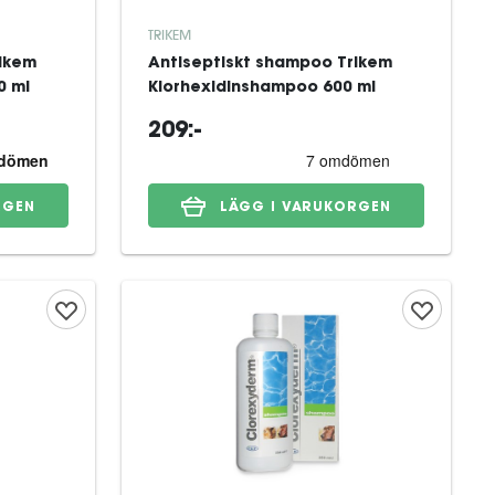
TRIKEM
rikem
Antiseptiskt shampoo Trikem
0 ml
Klorhexidinshampoo 600 ml
209:-
RGEN
LÄGG I VARUKORGEN