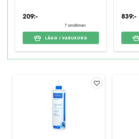
209:-
839:-
LÄGG I VARUKORG