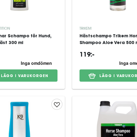
ITION
TRIKEM
ar Schampo för Hund,
Hästschampo Trikem Ho
Katt & Häst 300 ml
Shampoo Aloe Vera 500 
119:-
LÄGG I VARUKORGEN
LÄGG I VARUKO