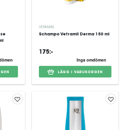
VETRAMIL
rse
Schampo Vetramil Derma 150 ml
ml
175:-
RGEN
LÄGG I VARUKORGEN