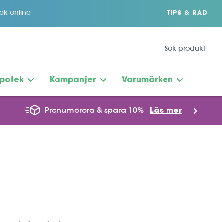
tek online
TIPS & RÅD
potek
Kampanjer
Varumärken
Prenumerera & spara 10%
Läs mer