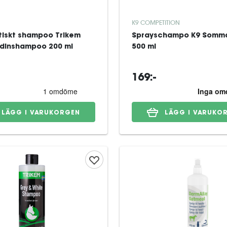
K9 COMPETITION
tiskt shampoo Trikem
Sprayschampo K9 Somm
idinshampoo 200 ml
500 ml
169:-
LÄGG I VARUKORGEN
LÄGG I VARUKO