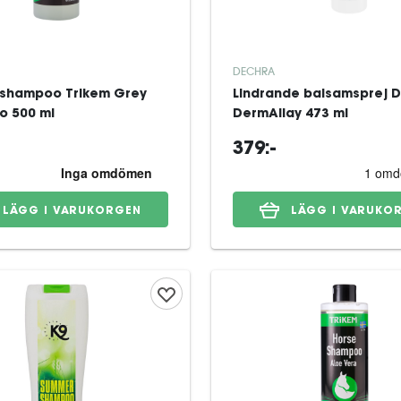
DECHRA
shampoo Trikem Grey
Lindrande balsamsprej 
 500 ml
DermAllay 473 ml
379:-
LÄGG I VARUKORGEN
LÄGG I VARUKO