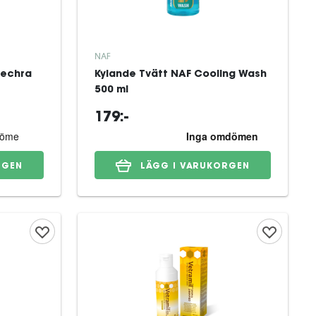
NAF
Dechra
Kylande Tvätt NAF Cooling Wash
500 ml
179:-
RGEN
LÄGG I VARUKORGEN