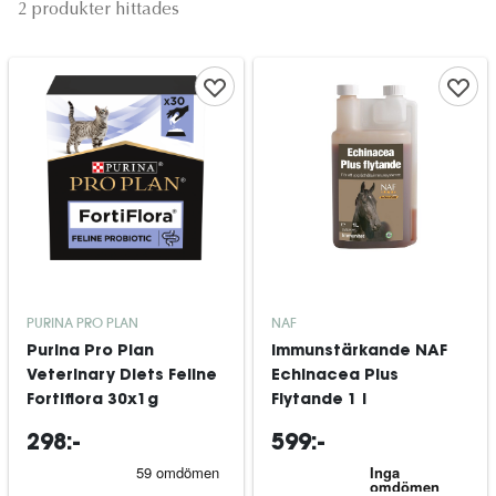
2 produkter hittades
PURINA PRO PLAN
NAF
Purina Pro Plan
Immunstärkande NAF
Veterinary Diets Feline
Echinacea Plus
Fortiflora 30x1g
Flytande 1 l
298:-
599:-