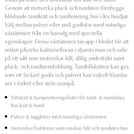
fokus på mun- och tandhälsa hos katt och hund.
Genom att motverka plack och tandsten förebyggs
blödande tandkött och tandlossning hos våra husdjur.
Välj mellan pulver eller små godbitar med naturliga
växtämnen från en havsalg med speciella
egenskaper. Dessa växtämnen tas upp i blodet för att
sedan påverka bakteriefloran i djurets mun och saliv
på ett sätt som motverkar hål, dålig andedräkt samt
plack- och tandstensbildning. Tandtillskotten kan ges
som ett läckert godis och pulvret kan enkelt blandas
ner i fodret eller strös ovanpå.
Tillskott & kompletteringsfoder för tand- & munhälsa
hos katt & hund
Pulver & tuggbitar med naturliga växtämnen
Motverkar bakterier som orsakar hål och tandsten hos