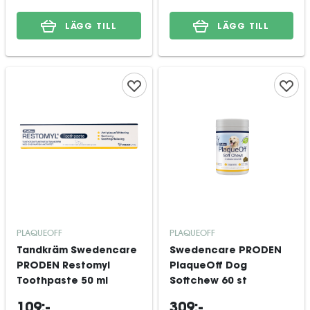
LÄGG TILL
LÄGG TILL
PLAQUEOFF
PLAQUEOFF
Tandkräm Swedencare
Swedencare PRODEN
PRODEN Restomyl
PlaqueOff Dog
Toothpaste 50 ml
Softchew 60 st
109:-
309:-