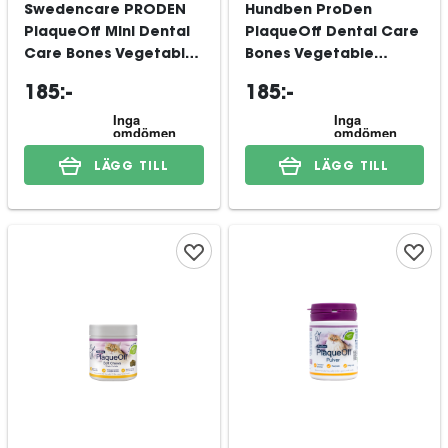
Swedencare PRODEN
Hundben ProDen
PlaqueOff Mini Dental
PlaqueOff Dental Care
Care Bones Vegetable
Bones Vegetable
Fusion & Blueberry 340
Fusion 13 st
185:-
185:-
g
LÄGG TILL
LÄGG TILL