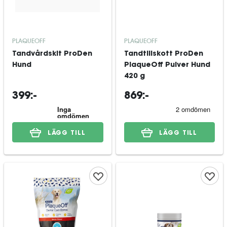
PLAQUEOFF
PLAQUEOFF
Tandvårdskit ProDen
Tandtillskott ProDen
Hund
PlaqueOff Pulver Hund
420 g
399:-
869:-
LÄGG TILL
LÄGG TILL