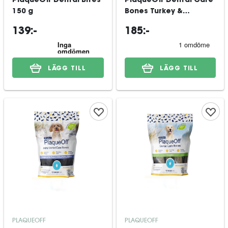
PlaqueOff Dental Bites
PlaqueOff Dental Care
150 g
Bones Turkey &
Cranberry 13 st
139:-
185:-
LÄGG TILL
LÄGG TILL
PLAQUEOFF
PLAQUEOFF