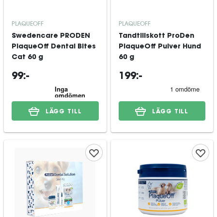
PLAQUEOFF
PLAQUEOFF
Swedencare PRODEN
Tandtillskott ProDen
PlaqueOff Dental Bites
PlaqueOff Pulver Hund
Cat 60 g
60 g
99:-
199:-
LÄGG TILL
LÄGG TILL