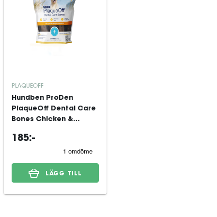
PLAQUEOFF
Hundben ProDen
PlaqueOff Dental Care
Bones Chicken &
Pumpkin 13 st
185:-
LÄGG TILL