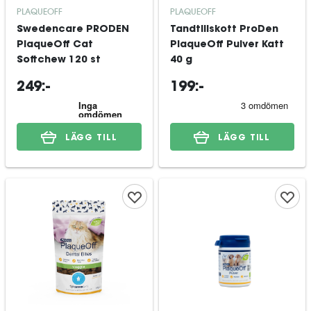
PLAQUEOFF
PLAQUEOFF
Swedencare PRODEN
Tandtillskott ProDen
PlaqueOff Cat
PlaqueOff Pulver Katt
Softchew 120 st
40 g
249:-
199:-
LÄGG TILL
LÄGG TILL