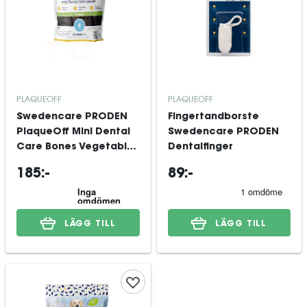
PLAQUEOFF
PLAQUEOFF
Swedencare PRODEN
Fingertandborste
PlaqueOff Mini Dental
Swedencare PRODEN
Care Bones Vegetables
Dentalfinger
340 g
185:-
89:-
LÄGG TILL
LÄGG TILL