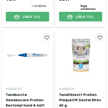
LÄGG TILL
LÄGG TILL
PLAQUEOFF
PLAQUEOFF
Tandborste
Tandtillskott ProDen
Swedencare ProDen
PlaqueOff Dental Bites
Restomyl hund & katt
60 g