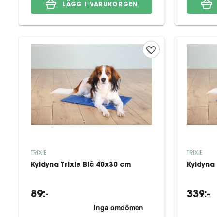
LÄGG I VARUKORGEN
TRIXIE
TRIXIE
Kyldyna Trixie Blå 40x30 cm
Kyldyna 
89:-
339:-