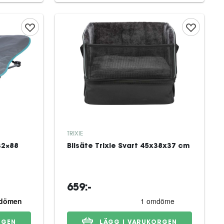
TRIXIE
32×88
Bilsäte Trixie Svart 45x38x37 cm
659:-
RGEN
LÄGG I VARUKORGEN