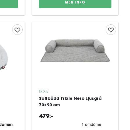
MER INFO
TRIXIE
Soffbädd Trixie Nero Ljusgrå
70x90 cm
479:-