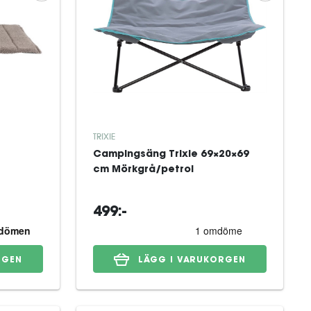
TRIXIE
Campingsäng Trixie 69×20×69
cm Mörkgrå/petrol
499:-
RGEN
LÄGG I VARUKORGEN