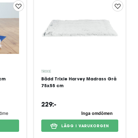
TRIXIE
 cm
Bädd Trixie Harvey Madrass Grå
75x55 cm
229:-
LÄGG I VARUKORGEN