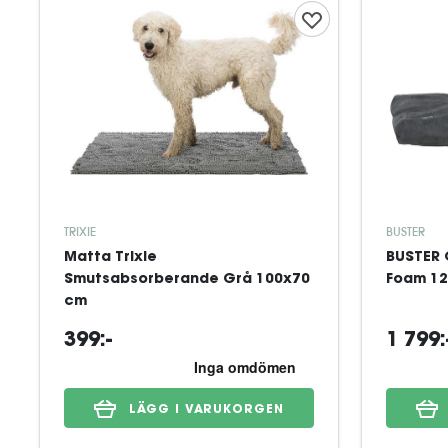
TRIXIE
BUSTER
Matta Trixie
BUSTER 
Smutsabsorberande Grå 100x70
Foam 1
cm
399:-
1 799:
LÄGG I VARUKORGEN