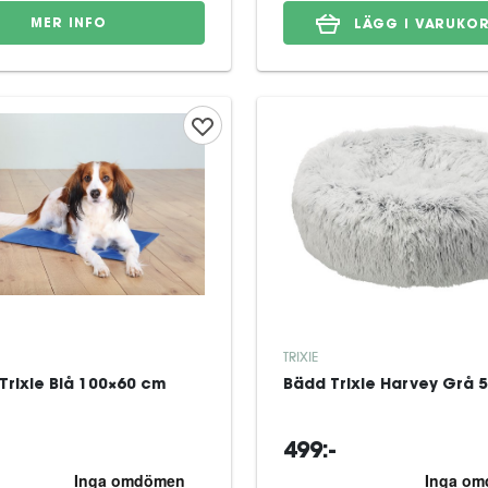
MER INFO
LÄGG I VARUKO
TRIXIE
Trixie Blå 100×60 cm
Bädd Trixie Harvey Grå 
499:-