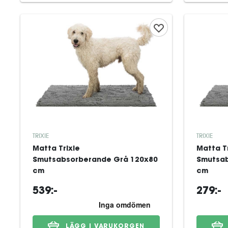
TRIXIE
TRIXIE
Matta Trixie
Matta Tr
Smutsabsorberande Grå 120x80
Smutsab
cm
cm
539:-
279:-
LÄGG I VARUKORGEN