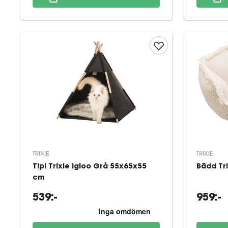
TRIXIE
TRIXIE
Tipi Trixie Igloo Grå 55x65x55
Bädd Tr
cm
539:-
959:-