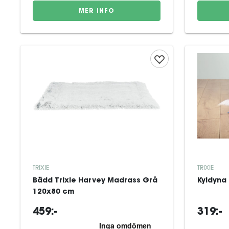
MER INFO
TRIXIE
TRIXIE
Bädd Trixie Harvey Madrass Grå
Kyldyna 
120x80 cm
459:-
319:-