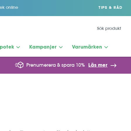
tek online
TIPS & RÅD
potek
Kampanjer
Varumärken
Prenumerera & spara 10%
Läs mer