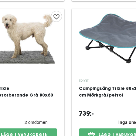
TRIXIE
ixie
Campingsäng Trixie 88×
sorberande Grå 80x60
cm Mörkgrå/petrol
739:-
LÄGG I VARUKORGEN
LÄGG I VARUKO