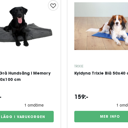
TRIXIE
Grå Hundsäng i Memory
Kyldyna Trixie Blå 50x40
20x100 cm
-
159:-
MER INFO
LÄGG I VARUKORGEN