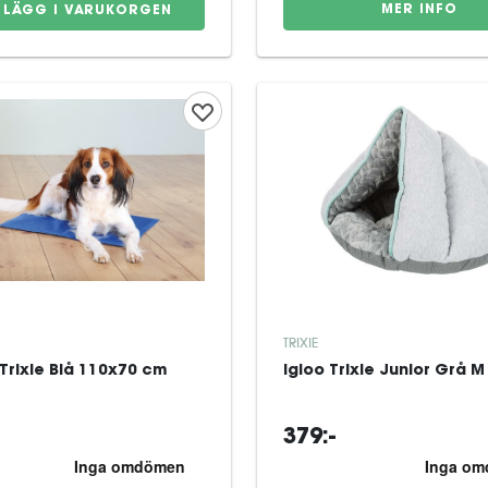
MER INFO
LÄGG I VARUKORGEN
TRIXIE
Trixie Blå 110x70 cm
Igloo Trixie Junior Grå M
379:-