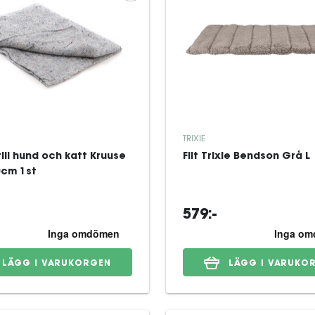
TRIXIE
 till hund och katt Kruuse
Filt Trixie Bendson Grå L
cm 1st
579:-
LÄGG I VARUKORGEN
LÄGG I VARUKO