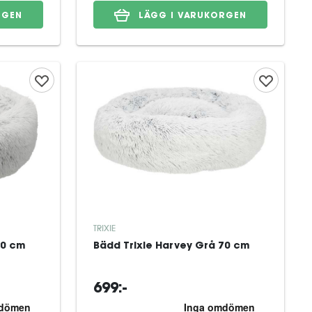
RGEN
LÄGG I VARUKORGEN
TRIXIE
50 cm
Bädd Trixie Harvey Grå 70 cm
699:-