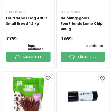
FOURFRIENDS
FOURFRIENDS
FourFriends Dog Adult
Belöningsgodis
Small Breed 12 kg
FourFriends Lamb Chip
400 g
779:-
169:-
LÄGG TILL
LÄGG TILL