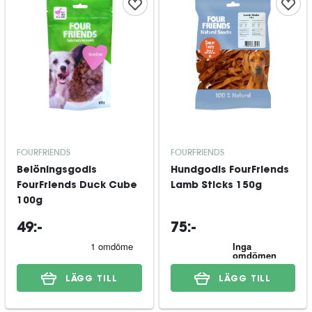
FOURFRIENDS
FOURFRIENDS
Belöningsgodis
Hundgodis FourFriends
FourFriends Duck Cube
Lamb Sticks 150g
100g
49:-
75:-
LÄGG TILL
LÄGG TILL