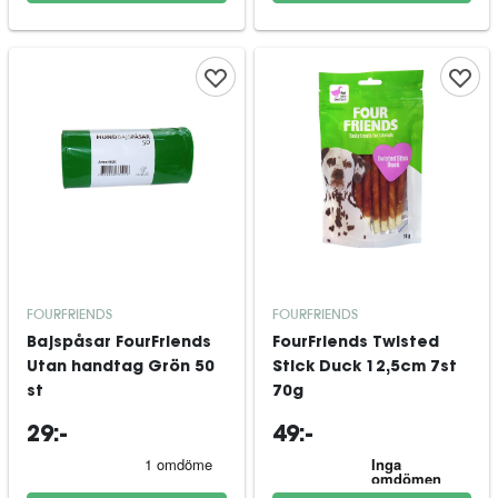
FOURFRIENDS
FOURFRIENDS
Bajspåsar FourFriends
FourFriends Twisted
Utan handtag Grön 50
Stick Duck 12,5cm 7st
st
70g
29:-
49:-