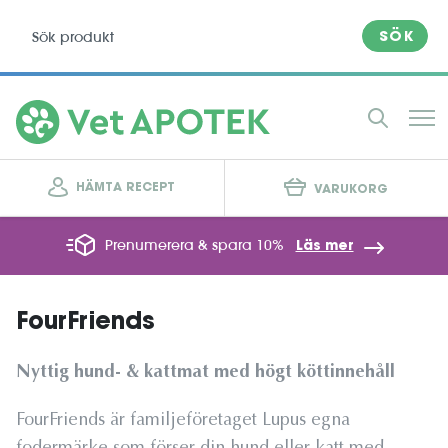
SÖK
HÄMTA RECEPT
VARUKORG
Prenumerera & spara 10%
Läs mer
FourFriends
Nyttig hund- & kattmat med högt köttinnehåll
FourFriends är familjeföretaget Lupus egna