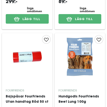
299:-
89:-
LÄGG TILL
LÄGG TILL
FOURFRIENDS
FOURFRIENDS
Bajspåsar FourFriends
Hundgodis FourFriends
Utan handtag Röd 50 st
Beef Lung 100g