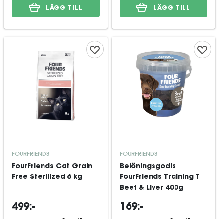
LÄGG TILL
LÄGG TILL
FOURFRIENDS
FOURFRIENDS
FourFriends Cat Grain
Belöningsgodis
Free Sterilized 6 kg
FourFriends Training T
Beef & Liver 400g
499:-
169:-