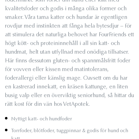
fodermärke som förser din hund eller katt med
kvalitetsfoder och godis i många olika former och
smaker. Våra tama katter och hundar är egentligen
rovdjur med instinkten att fånga hela bytesdjur – för
att stimulera det naturliga behovet har FourFriends ett
högt kött- och proteininnehåll i all sin katt- och
hundmat, helt utan utfyllnad med onödiga tillsatser.
Här finns dessutom gluten- och spannmålsfritt foder
för vovven eller kissen med matintolerans,
foderallergi eller känslig mage. Oavsett om du har
en kastrerad innekatt, en kräsen kattunge, en liten
busig valp eller en överviktig seniorhund, så hittar du
rätt kost för din vän hos VetApotek.
Nyttigt katt- och hundfoder
Torrfoder, blötfoder, tuggpinnar & godis för hund och