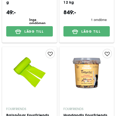
g
12 kg
49:-
849:-
LÄGG TILL
LÄGG TILL
FOURFRIENDS
FOURFRIENDS
Bajspåsar FourFriends
Hundgodis FourFriends