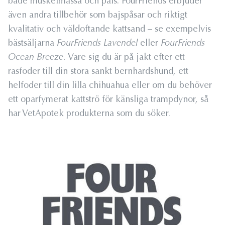
både muskelmassa och päls. FourFriends erbjuder
även andra tillbehör som bajspåsar och riktigt
kvalitativ och väldoftande kattsand – se exempelvis
bästsäljarna
FourFriends Lavendel
eller
FourFriends
Ocean Breeze.
Vare sig du är på jakt efter ett
rasfoder till din stora sankt bernhardshund, ett
helfoder till din lilla chihuahua eller om du behöver
ett oparfymerat kattströ för känsliga trampdynor, så
har VetApotek produkterna som du söker.