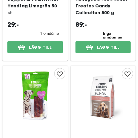
Handtag Limegrön 50
Treatos Candy
st
Collection 500 g
29:-
89:-
LÄGG TILL
LÄGG TILL