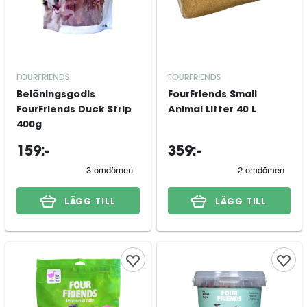
FOURFRIENDS
FOURFRIENDS
Belöningsgodis
FourFriends Small
FourFriends Duck Strip
Animal Litter 40 L
400g
159:-
359:-
LÄGG TILL
LÄGG TILL