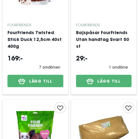
FOURFRIENDS
FOURFRIENDS
FourFriends Twisted
Bajspåsar FourFriends
Stick Duck 12,5cm 40st
Utan handtag Svart 50
400g
st
169:-
29:-
LÄGG TILL
LÄGG TILL