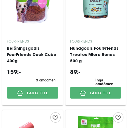
FOURFRIENDS
FOURFRIENDS
Belöningsgodis
Hundgodis FourFriends
FourFriends Duck Cube
Treatos Micro Bones
400g
500 g
159:-
89:-
LÄGG TILL
LÄGG TILL