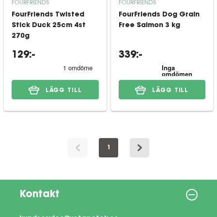
FOURFRIENDS
FOURFRIENDS
FourFriends Twisted
FourFriends Dog Grain
Stick Duck 25cm 4st
Free Salmon 3 kg
270g
129:-
339:-
LÄGG TILL
LÄGG TILL
1
Kontakt