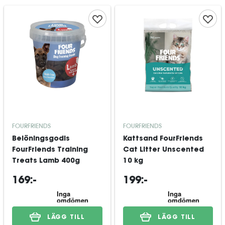
FOURFRIENDS
FOURFRIENDS
Belöningsgodis
Kattsand FourFriends
FourFriends Training
Cat Litter Unscented
Treats Lamb 400g
10 kg
169:-
199:-
LÄGG TILL
LÄGG TILL