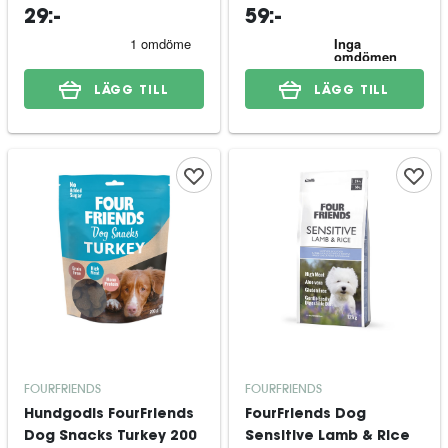
29:-
59:-
LÄGG TILL
LÄGG TILL
FOURFRIENDS
FOURFRIENDS
Hundgodis FourFriends
FourFriends Dog
Dog Snacks Turkey 200
Sensitive Lamb & Rice