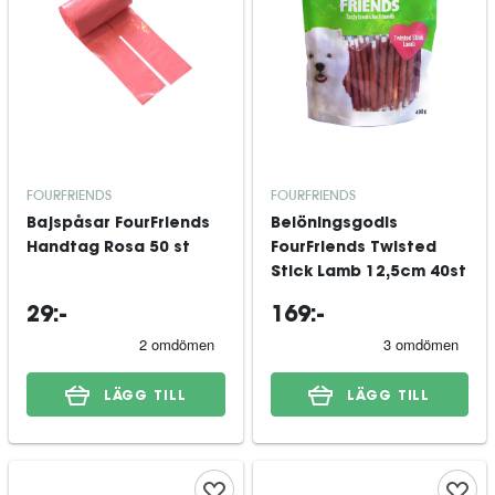
FOURFRIENDS
FOURFRIENDS
Bajspåsar FourFriends
Belöningsgodis
Handtag Rosa 50 st
FourFriends Twisted
Stick Lamb 12,5cm 40st
29:-
169:-
LÄGG TILL
LÄGG TILL