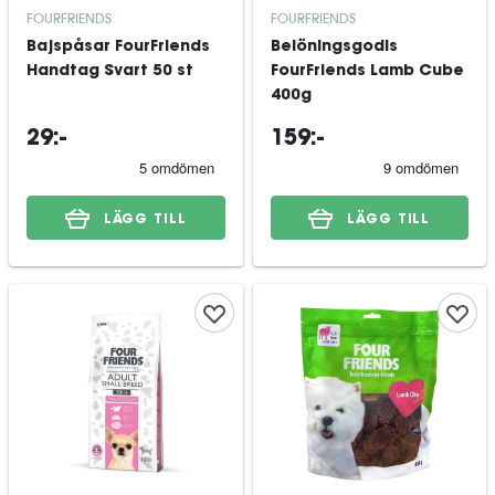
FOURFRIENDS
FOURFRIENDS
Bajspåsar FourFriends
Belöningsgodis
Handtag Svart 50 st
FourFriends Lamb Cube
400g
29:-
159:-
LÄGG TILL
LÄGG TILL