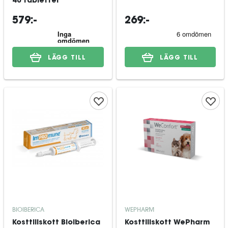
40 tabletter
579:-
269:-
LÄGG TILL
LÄGG TILL
BIOIBERICA
WEPHARM
Kosttillskott Bioiberica
Kosttillskott WePharm