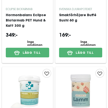
ECLIPSE BIOFARMAB
SVENSKA DJURAPOTEKET
Hormonbalans Eclipse
Smakförhöjare Buffé
Biofarmab PET Hund &
Sushi 60 g
Katt 300 g
349:-
169:-
LÄGG TILL
LÄGG TILL