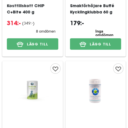
Kosttillskott CHIP
Smakförhöjare Buffé
C+Bite 400 g
Kycklingklubba 60 g
(
349:-
)
314:-
179:-
LÄGG TILL
LÄGG TILL