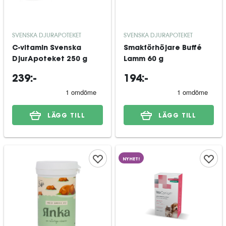
SVENSKA DJURAPOTEKET
SVENSKA DJURAPOTEKET
C-vitamin Svenska
Smakförhöjare Buffé
DjurApoteket 250 g
Lamm 60 g
239:-
194:-
LÄGG TILL
LÄGG TILL
NYHET!