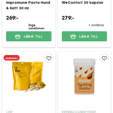
Impromune Pasta Hund
WeConfort 30 kapslar
& Katt 30 ml
269:-
279:-
LÄGG TILL
LÄGG TILL
KAMPANJ
CHIP
SVENSKA DJURAPOTEKET