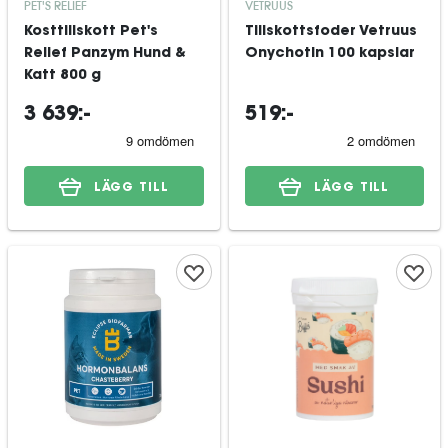
PET'S RELIEF
VETRUUS
Kosttillskott Pet's
Tillskottsfoder Vetruus
Relief Panzym Hund &
Onychotin 100 kapslar
Katt 800 g
3 639:-
519:-
LÄGG TILL
LÄGG TILL