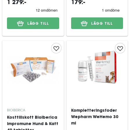
1 279:-
179:-
LÄGG TILL
LÄGG TILL
BIOIBERICA
Kompletteringsfoder
Wepharm WeHemo 30
Kosttillskott Bioiberica
ml
Impromune Hund & Katt