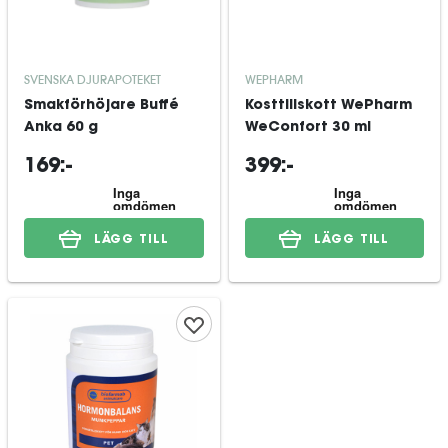
SVENSKA DJURAPOTEKET
WEPHARM
Smakförhöjare Buffé
Kosttillskott WePharm
Anka 60 g
WeConfort 30 ml
169:-
399:-
LÄGG TILL
LÄGG TILL