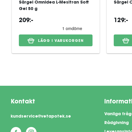
Sårgel Omnidea L-Mesitran Soft
Sårgel 
Gel 50 g
209:-
129:-
LÄGG I VARUKORGEN
Kontakt
Informat
Vanliga fråg
kundservice@vetapotek.se
Rådgivning