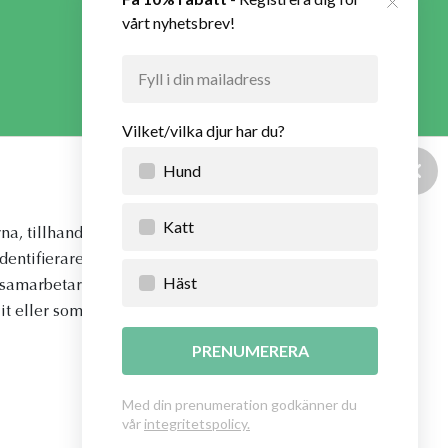
Anmäl mig
Hur VetApotek hanterar dina personuppgifter och vilka
rättigheter du som registrerad har, vänligen se
VetApoteks integritetspolicy
.
ce
apply.
na, tillhandahålla
identifierare och annan
vi samarbetar med. Dessa
t eller som de har