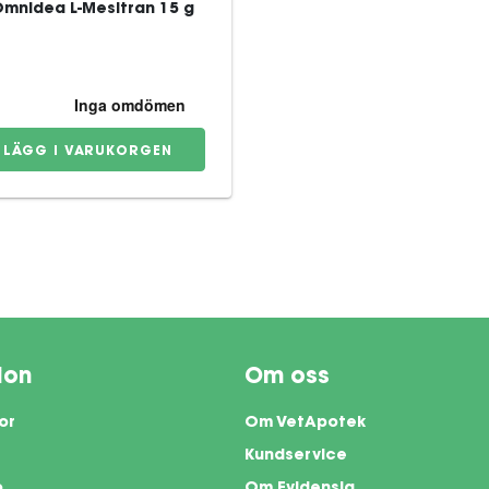
Omnidea L-Mesitran 15 g
LÄGG I VARUKORGEN
ion
Om oss
or
Om VetApotek
Kundservice