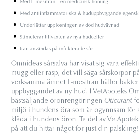
Med L-mesitran – en medicinsk honung
Med antiinflammatoriska & huduppbyggande egensk
Underlättar upplösningen av död hudvävnad
Stimulerar tillväxten av nya hudceller
Kan användas på infekterade sår
Omnideas sårsalva har visat sig vara effe
mugg eller rasp, det vill säga sårskorpor p
verksamma ämnet L-mesitran håller bakteri
uppbyggandet av ny hud. I VetApoteks Om
bästsäljande öronrengöringen
Oticurant
f
miljö i hundens öra som är ogynnsam för s
klåda i hundens öron. Ta del av VetApotek
på att du hittar något för just din pälskling!