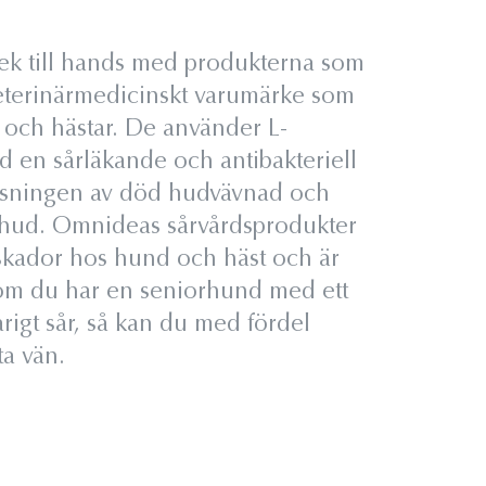
tek till hands med produkterna som
 veterinärmedicinskt varumärke som
r och hästar. De använder L-
en sårläkande och antibakteriell
lösningen av död hudvävnad och
ets hud. Omnideas sårvårdsprodukter
dskador hos hund och häst och är
t om du har en seniorhund med ett
rigt sår, så kan du med fördel
a vän.