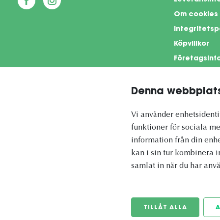
Leveransinf
Om cookies
Integritetsp
Köpvillkor
Företagsinf
Denna webbplats
This si
Vi använder enhetsidentif
funktioner för sociala me
information från din enh
kan i sin tur kombinera 
Vetapotek.se är en del av
samlat in när du har anvä
Evidensia Djursjukvård
TILLÅT ALLA