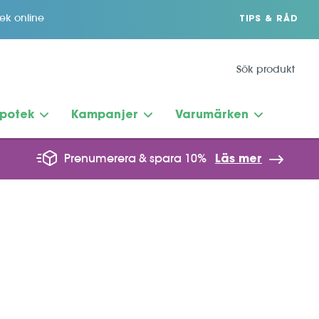
tek online
TIPS & RÅD
potek
Kampanjer
Varumärken
Prenumerera & spara 10%
Läs mer