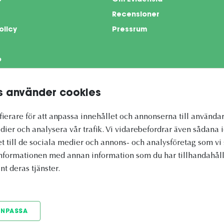
o
Om Evidensia
Recensioner
olicy
Pressrum
o
 använder cookies
te is protected by reCAPTCHA and the Google
Privacy Policy
and
Terms of Servi
ierare för att anpassa innehållet och annonserna till användar
dier och analysera vår trafik. Vi vidarebefordrar även sådana 
et till de sociala medier och annons- och analysföretag som 
informationen med annan information som du har tillhandahålli
nt deras tjänster.
ANPASSA
© 2026 Vetapotek