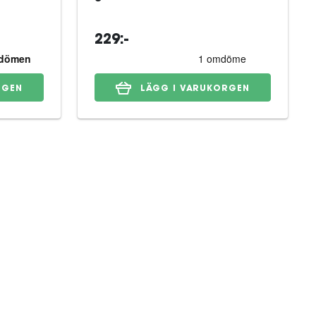
229:-
RGEN
LÄGG I VARUKORGEN