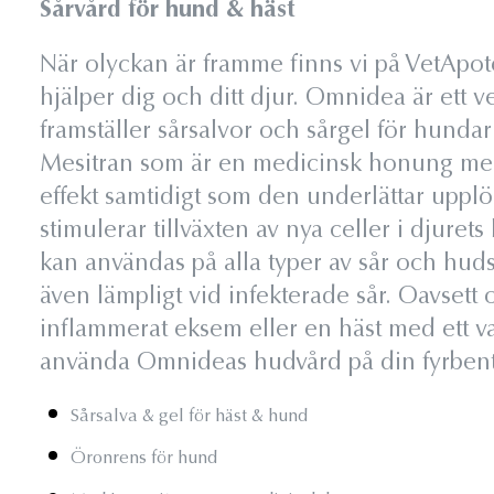
Sårvård för hund & häst
När olyckan är framme finns vi på VetApo
hjälper dig och ditt djur. Omnidea är ett
framställer sårsalvor och sårgel för hunda
Mesitran som är en medicinsk honung med 
effekt samtidigt som den underlättar upp
stimulerar tillväxten av nya celler i djur
kan användas på alla typer av sår och hu
även lämpligt vid infekterade sår. Oavset
inflammerat eksem eller en häst med ett va
använda Omnideas hudvård på din fyrbent
Sårsalva & gel för häst & hund
Öronrens för hund