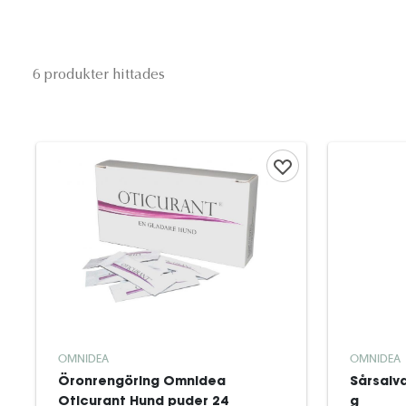
6 produkter hittades
OMNIDEA
OMNIDEA
Öronrengöring Omnidea
Sårsalv
Oticurant Hund puder 24
g