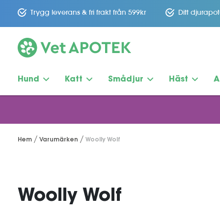
Trygg leverans & fri frakt från 599kr
Ditt djurapo
Hund
Katt
Smådjur
Häst
A
Hem
Varumärken
Woolly Wolf
Woolly Wolf