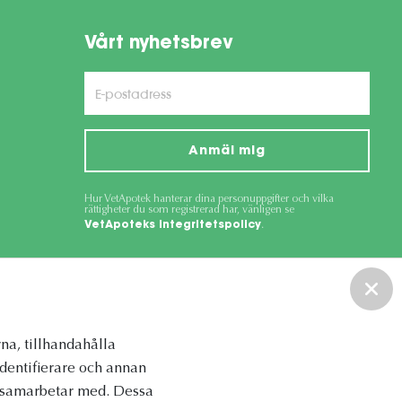
Vårt nyhetsbrev
Anmäl mig
Hur VetApotek hanterar dina personuppgifter och vilka
rättigheter du som registrerad har, vänligen se
VetApoteks integritetspolicy
.
ce
apply.
na, tillhandahålla
identifierare och annan
vi samarbetar med. Dessa