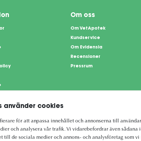
ion
Om oss
or
Om VetApotek
Kundservice
o
Om Evidensia
Recensioner
olicy
Pressrum
o
 använder cookies
te is protected by reCAPTCHA and the Google
Privacy Policy
and
Terms of Servi
ierare för att anpassa innehållet och annonserna till användar
dier och analysera vår trafik. Vi vidarebefordrar även sådana 
et till de sociala medier och annons- och analysföretag som 