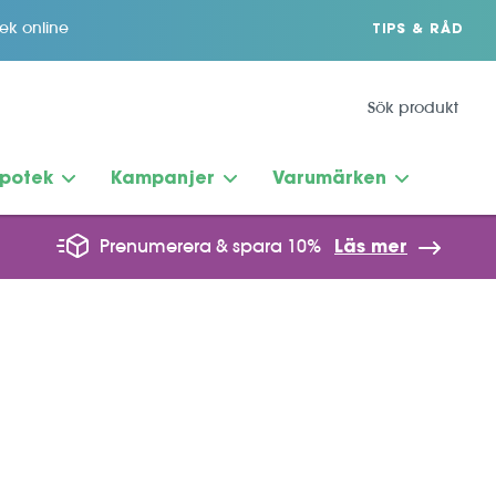
tek online
TIPS & RÅD
potek
Kampanjer
Varumärken
Prenumerera & spara 10%
Läs mer