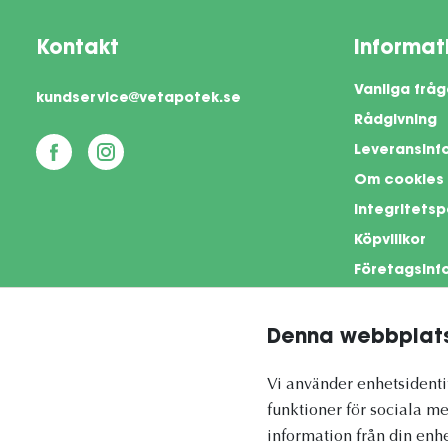
Kontakt
Informat
Vanliga fråg
kundservice@vetapotek.se
Rådgivning
Leveransinf
Om cookies
Integritetsp
Köpvillkor
Företagsinf
Denna webbplats
This si
Vi använder enhetsidentif
funktioner för sociala me
information från din enh