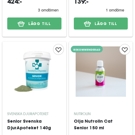
424:-
139:-
LÄGG TILL
LÄGG TILL
REKOMMENDERAD
SVENSKA DJURAPOTEKET
NUTROLIN
Senior Svenska
Olja Nutrolin Cat
DjurApoteket 140g
Senior 150 ml