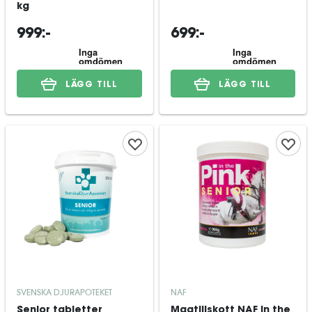
kg
999:-
699:-
LÄGG TILL
LÄGG TILL
SVENSKA DJURAPOTEKET
NAF
Senior tabletter
Magtillskott NAF In the