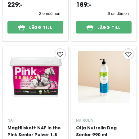
229:-
189:-
LÄGG TILL
LÄGG TILL
NAF
NUTROLIN
Magtillskott NAF In the
Olja Nutrolin Dog
Pink Senior Pulver 1,8
Senior 990 ml