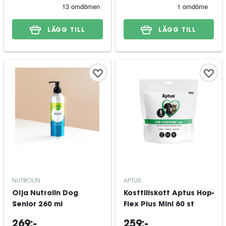
LÄGG TILL
LÄGG TILL
NUTROLIN
APTUS
Olja Nutrolin Dog
Kosttillskott Aptus Hop-
Senior 260 ml
Flex Plus Mini 60 st
269:-
259:-