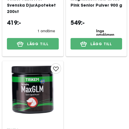
Svenska DjurApoteket
Pink Senior Pulver 900 g
200st
419:-
549:-
LÄGG TILL
LÄGG TILL