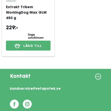
TRIKEM
Extrakt Trikem
WorkingDog Max GLM
450 g
229:-
LÄGG TILL
Kontakt
kundservice@vetapotek.se