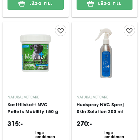
LÄGG TILL
LÄGG TILL
NATURAL VETCARE
NATURAL VETCARE
Kosttillskott NVC
Hudspray NVC Sprej
Pellets Mobility 150 g
Skin Solution 200 ml
315:-
270:-