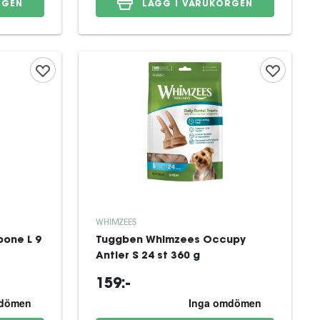
RGEN
LÄGG I VARUKORGEN
WHIMZEES
one L 9
Tuggben Whimzees Occupy
Antler S 24 st 360 g
159:-