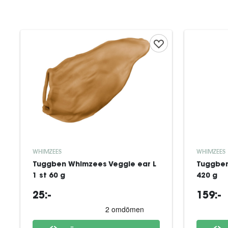
WHIMZEES
WHIMZEES
Tuggben Whimzees Veggie ear L
Tuggben
1 st 60 g
420 g
25:-
159:-