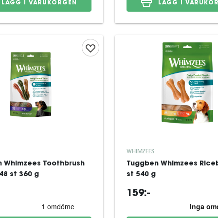
LÄGG I VARUKORGEN
LÄGG I VARUKO
WHIMZEES
 Whimzees Toothbrush
Tuggben Whimzees Riceb
48 st 360 g
st 540 g
159:-