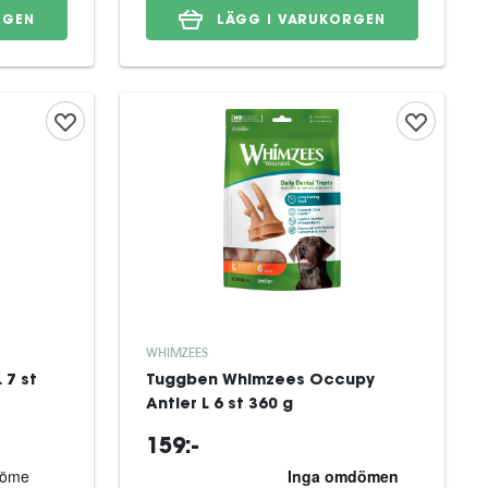
RGEN
LÄGG I VARUKORGEN
WHIMZEES
 7 st
Tuggben Whimzees Occupy
Antler L 6 st 360 g
159:-