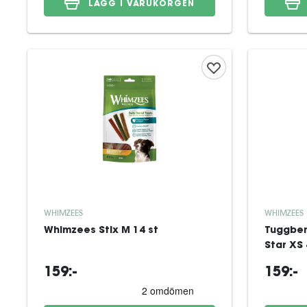
LÄGG I VARUKORGEN
WHIMZEES
WHIMZEES
Whimzees Stix M 14 st
Tuggben
Star XS 
159:-
159:-