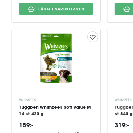
LÄGG I VARUKORGEN
WHIMZEES
WHIMZEES
Tuggben Whimzees Soft Value M
Tuggben
14 st 420 g
st 840 g
159:-
319:-