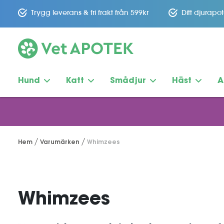
Trygg leverans & fri frakt från 599kr
Ditt djurapo
Hund
Katt
Smådjur
Häst
A
Hem
Varumärken
Whimzees
Whimzees