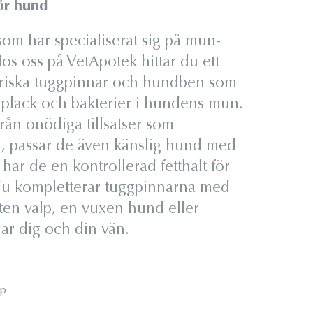
ör hund
om har specialiserat sig på mun-
s oss på VetApotek hittar du ett
ariska tuggpinnar och hundben som
 plack och bakterier i hundens mun.
rån onödiga tillsatser som
, passar de även känslig hund med
har de en kontrollerad fetthalt för
 du kompletterar tuggpinnarna med
iten valp, en vuxen hund eller
ar dig och din vän.
lp