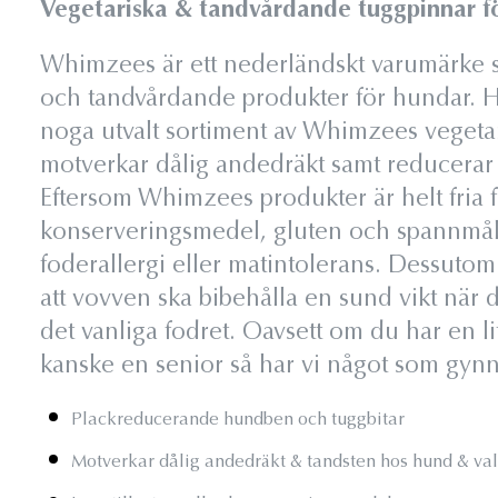
Vegetariska & tandvårdande tuggpinnar f
Whimzees är ett nederländskt varumärke s
och tandvårdande produkter för hundar. Ho
noga utvalt sortiment av Whimzees veget
motverkar dålig andedräkt samt reducerar
Eftersom Whimzees produkter är helt fria f
konserveringsmedel, gluten och spannmål
foderallergi eller matintolerans. Dessutom 
att vovven ska bibehålla en sund vikt när
det vanliga fodret. Oavsett om du har en l
kanske en senior så har vi något som gynn
Plackreducerande hundben och tuggbitar
Motverkar dålig andedräkt & tandsten hos hund & va