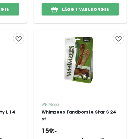
RGEN
LÄGG I VARUKORGEN
WHIMZEES
y L 14
Whimzees Tandborste Star S 24
st
159:-