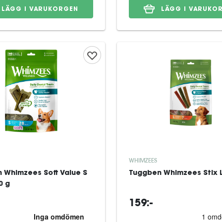
LÄGG I VARUKORGEN
LÄGG I VARUKO
WHIMZEES
 Whimzees Soft Value S
Tuggben Whimzees Stix L
0 g
159:-