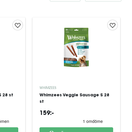
WHIMZEES
 28 st
Whimzees Veggie Sausage S 28
st
159:-