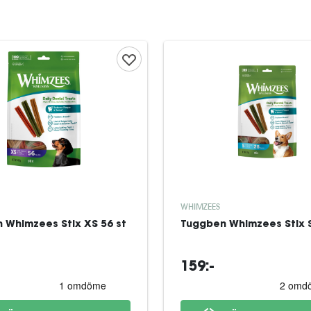
WHIMZEES
 Whimzees Stix XS 56 st
Tuggben Whimzees Stix S
159:-