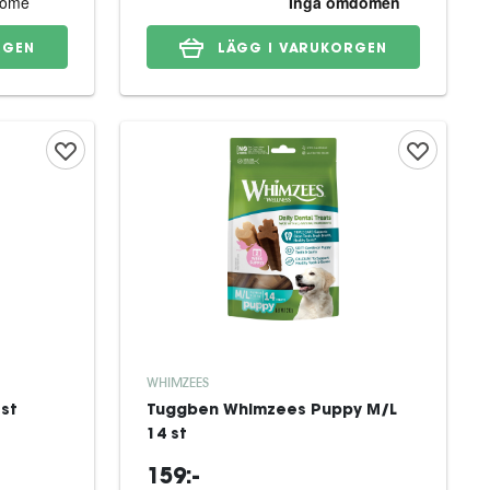
RGEN
LÄGG I VARUKORGEN
WHIMZEES
 st
Tuggben Whimzees Puppy M/L
14 st
159:-