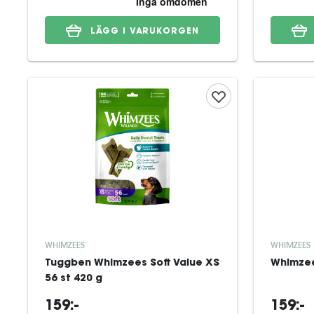
LÄGG I VARUKORGEN
WHIMZEES
WHIMZEES
Tuggben Whimzees Soft Value XS
Whimzees
56 st 420 g
159:-
159:-