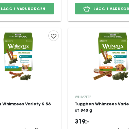
LÄGG I VARUKORGEN
LÄGG I VARUKO
WHIMZEES
 Whimzees Variety S 56
Tuggben Whimzees Variet
st 840 g
319:-