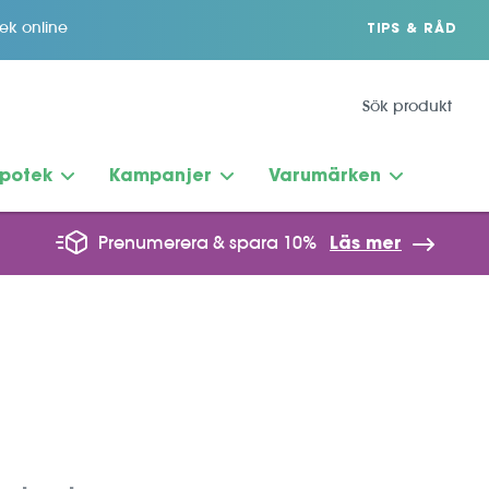
tek online
TIPS & RÅD
potek
Kampanjer
Varumärken
Prenumerera & spara 10%
Läs mer