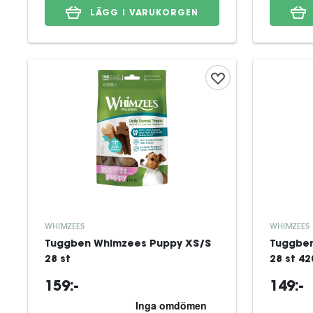
LÄGG I VARUKORGEN
WHIMZEES
WHIMZEES
Tuggben Whimzees Puppy XS/S
Tuggben
28 st
28 st 42
159:-
149:-