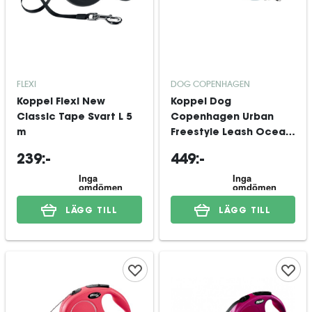
FLEXI
DOG COPENHAGEN
Koppel Flexi New
Koppel Dog
Classic Tape Svart L 5
Copenhagen Urban
m
Freestyle Leash Ocean
Blue S
239:-
449:-
LÄGG TILL
LÄGG TILL