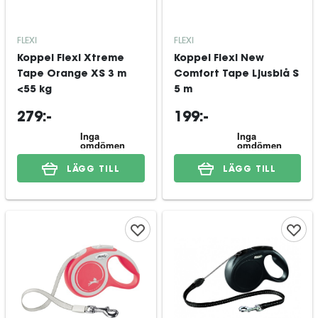
FLEXI
FLEXI
Koppel Flexi Xtreme
Koppel Flexi New
Tape Orange XS 3 m
Comfort Tape Ljusblå S
<55 kg
5 m
279:-
199:-
LÄGG TILL
LÄGG TILL