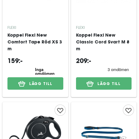
FLEXI
FLEXI
Koppel Flexi New
Koppel Flexi New
Comfort Tape Röd XS 3
Classic Cord Svart M 8
m
m
159:-
209:-
LÄGG TILL
LÄGG TILL