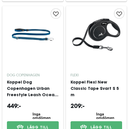
DOG COPENHAGEN
FLEXI
Koppel Dog
Koppel Flexi New
Copenhagen Urban
Classic Tape Svart S 5
Freestyle Leash Ocean
m
Blue L
449:-
209:-
LÄGG TILL
LÄGG TILL