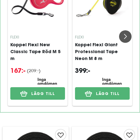
FLEXI
FLEXI
Koppel Flexi New
Koppel Flexi Giant
Classic Tape Röd M 5
Professional Tape
m
Neon M 8 m
(209:-)
167:-
399:-
LÄGG TILL
LÄGG TILL