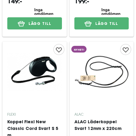
149:-
199:-
LÄGG TILL
LÄGG TILL
NYHET!
FLEXI
ALAC
Koppel Flexi New
ALAC Läderkoppel
Classic Cord Svart S 5
Svart 12mm x 220cm
m