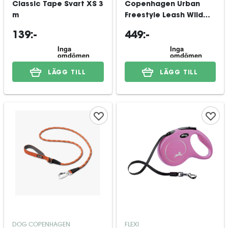
Classic Tape Svart XS 3
Copenhagen Urban
m
Freestyle Leash Wild
Rose L
139:-
449:-
LÄGG TILL
LÄGG TILL
DOG COPENHAGEN
FLEXI