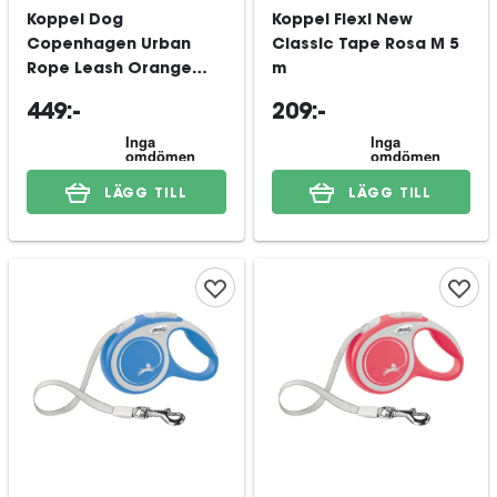
Koppel Dog
Koppel Flexi New
Copenhagen Urban
Classic Tape Rosa M 5
Rope Leash Orange
m
Sun S
449:-
209:-
LÄGG TILL
LÄGG TILL