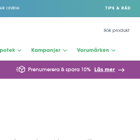
tek online
TIPS & RÅD
potek
Kampanjer
Varumärken
Prenumerera & spara 10%
Läs mer