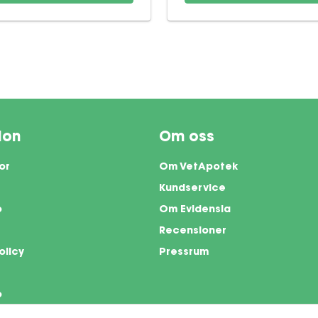
ion
Om oss
or
Om VetApotek
Kundservice
o
Om Evidensia
Recensioner
olicy
Pressrum
o