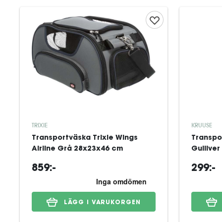
TRIXIE
KRUUSE
Transportväska Trixie Wings
Transpo
Airline Grå 28x23x46 cm
Gulliver
859:-
299:-
LÄGG I VARUKORGEN