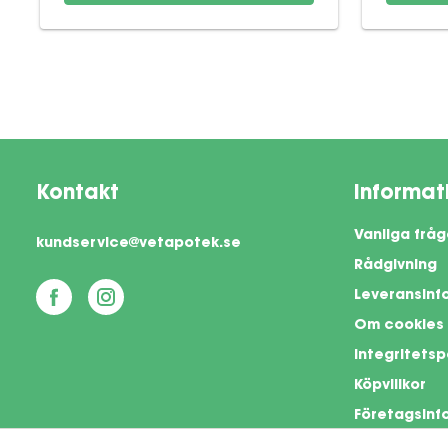
Kontakt
Informat
Vanliga fråg
kundservice@vetapotek.se
Rådgivning
Leveransinf
Om cookies
Integritetsp
Köpvillkor
Företagsinf