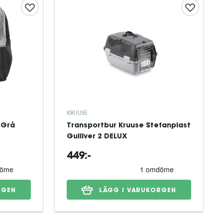
KRUUSE
/Grå
Transportbur Kruuse Stefanplast
Gulliver 2 DELUX
449:-
RGEN
LÄGG I VARUKORGEN