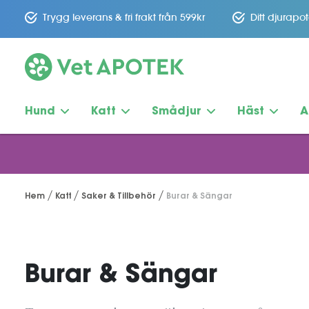
Trygg leverans & fri frakt från 599kr
Ditt djurapo
Hund
Katt
Smådjur
Häst
A
Hem
Katt
Saker & Tillbehör
Burar & Sängar
Burar & Sängar