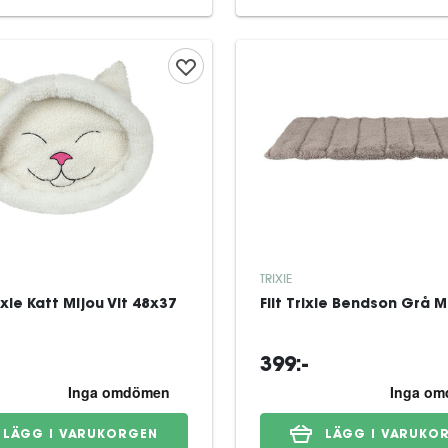
TRIXIE
xie Katt Mijou Vit 48x37
Filt Trixie Bendson Grå M
399:-
LÄGG I VARUKORGEN
LÄGG I VARUKO