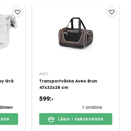
AVEO
ey Grå
Transportväska Aveo Brun
47x32x28 cm
599:-
RGEN
LÄGG I VARUKORGEN