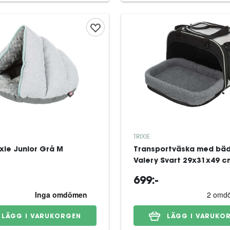
TRIXIE
ixie Junior Grå M
Transportväska med bäd
Valery Svart 29x31x49 c
699:-
LÄGG I VARUKORGEN
LÄGG I VARUKO