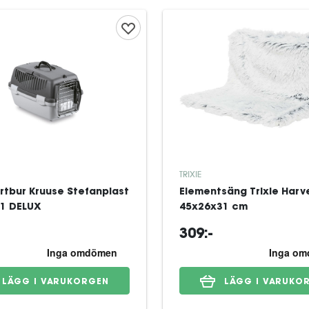
TRIXIE
rtbur Kruuse Stefanplast
Elementsäng Trixie Harv
 1 DELUX
45x26x31 cm
309:-
LÄGG I VARUKORGEN
LÄGG I VARUKO