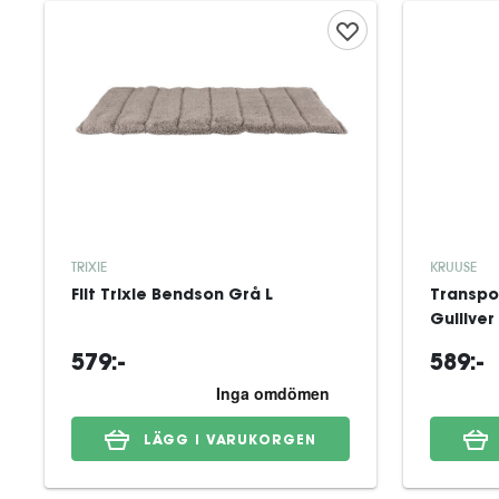
TRIXIE
KRUUSE
Filt Trixie Bendson Grå L
Transpo
Gulliver
579:-
589:-
LÄGG I VARUKORGEN