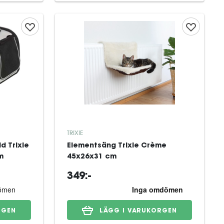
TRIXIE
d Trixie
Elementsäng Trixie Crème
m
45x26x31 cm
349:-
RGEN
LÄGG I VARUKORGEN