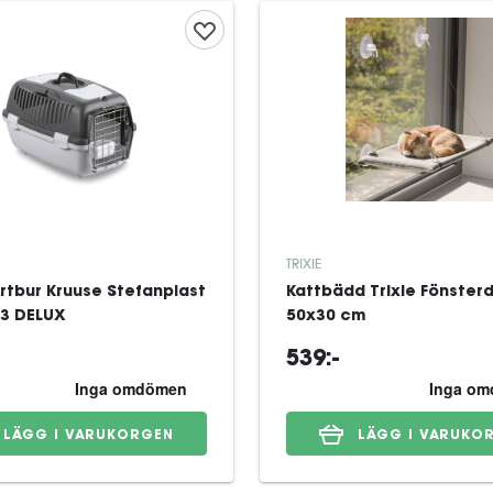
TRIXIE
rtbur Kruuse Stefanplast
Kattbädd Trixie Fönster
 3 DELUX
50x30 cm
539:-
LÄGG I VARUKORGEN
LÄGG I VARUKO