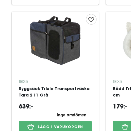
TRIXIE
TRIXIE
Ryggsäck Trixie Transportväska
Bädd Tri
Tara 2 i 1 Grå
cm
639:-
179:-
LÄGG I VARUKORGEN