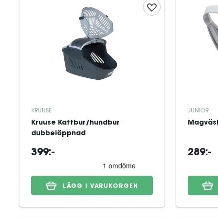
KRUUSE
JUNIOR
Kruuse Kattbur/hundbur
Magväsk
dubbelöppnad
399:-
289:-
LÄGG I VARUKORGEN