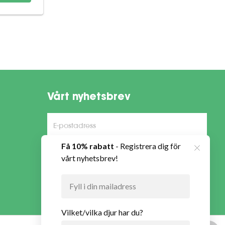
Vårt nyhetsbrev
Anmäl mig
Hur VetApotek hanterar dina personuppgifter och vilka
rättigheter du som registrerad har, vänligen se
VetApoteks integritetspolicy
.