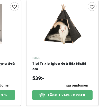
TRIXIE
dyna Grå
Tipi Trixie Igloo Grå 55x65x55
cm
539:-
RGEN
LÄGG I VARUKORGEN