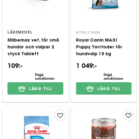
ROYAL CANIN
LÄKEMEDEL
Milbemax vet. för små
Royal Canin MAXI
hundar och valpar 2
Puppy Torrfoder för
styck Tablett
hundvalp 15 kg
109:-
1 049:-
LÄGG TILL
LÄGG TILL