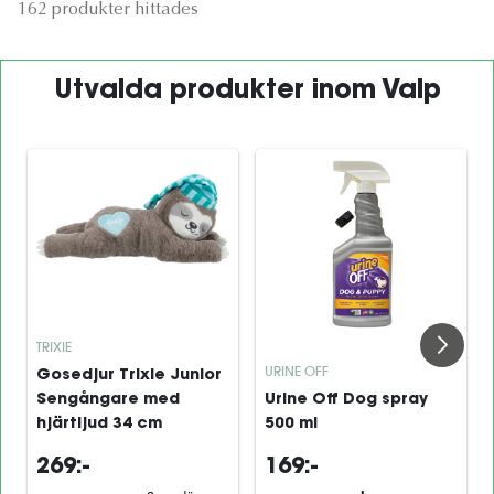
162 produkter hittades
Utvalda produkter inom Valp
TRIXIE
URINE OFF
Gosedjur Trixie Junior
Sengångare med
Urine Off Dog spray
hjärtljud 34 cm
500 ml
269:-
169:-