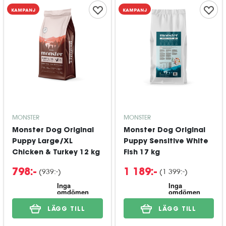
KAMPANJ
KAMPANJ
MONSTER
MONSTER
Monster Dog Original
Monster Dog Original
Puppy Large/XL
Puppy Sensitive White
Chicken & Turkey 12 kg
Fish 17 kg
(
939:-
)
(
1 399:-
)
798:-
1 189:-
LÄGG TILL
LÄGG TILL