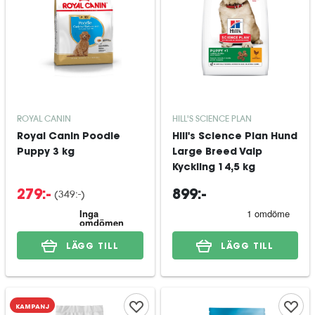
ROYAL CANIN
HILL'S SCIENCE PLAN
Royal Canin Poodle
Hill's Science Plan Hund
Puppy 3 kg
Large Breed Valp
Kyckling 14,5 kg
(
349:-
)
279:-
899:-
LÄGG TILL
LÄGG TILL
KAMPANJ