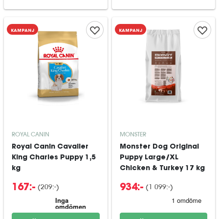
KAMPANJ
KAMPANJ
ROYAL CANIN
MONSTER
Royal Canin Cavalier
Monster Dog Original
King Charles Puppy 1,5
Puppy Large/XL
kg
Chicken & Turkey 17 kg
(
209:-
)
(
1 099:-
)
167:-
934:-