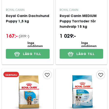
ROYAL CANIN
ROYAL CANIN
Royal Canin Dachshund
Royal Canin MEDIUM
Puppy 1,5 kg
Puppy Torrfoder för
hundvalp 15 kg
(
209:-
)
167:-
1 029:-
LÄGG TILL
LÄGG TILL
KAMPANJ