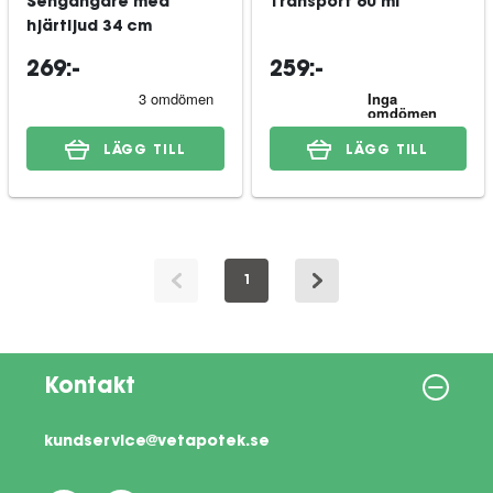
Sengångare med
Transport 60 ml
hjärtljud 34 cm
269:-
259:-
LÄGG TILL
LÄGG TILL
1
Kontakt
kundservice@vetapotek.se