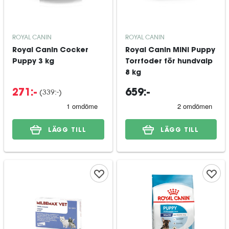
ROYAL CANIN
ROYAL CANIN
Royal Canin Cocker
Royal Canin MINI Puppy
Puppy 3 kg
Torrfoder för hundvalp
8 kg
(
339:-
)
271:-
659:-
LÄGG TILL
LÄGG TILL