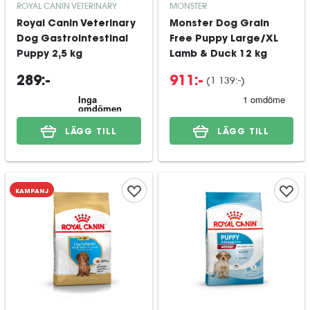
ROYAL CANIN VETERINARY
MONSTER
Royal Canin Veterinary
Monster Dog Grain
Dog Gastrointestinal
Free Puppy Large/XL
Puppy 2,5 kg
Lamb & Duck 12 kg
(
1 139:-
)
289:-
911:-
LÄGG TILL
LÄGG TILL
KAMPANJ