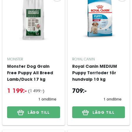
MONSTER
ROYAL CANIN
Monster Dog Grain
Royal Canin MEDIUM
Free Puppy All Breed
Puppy Torrfoder för
Lamb/Duck 17 kg
hundvalp 10 kg
(
1 499:-
)
1 199:-
709:-
LÄGG TILL
LÄGG TILL