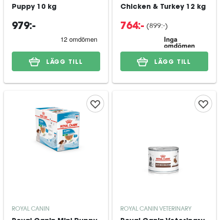
Puppy 10 kg
Chicken & Turkey 12 kg
(
899:-
)
979:-
764:-
LÄGG TILL
LÄGG TILL
ROYAL CANIN
ROYAL CANIN VETERINARY