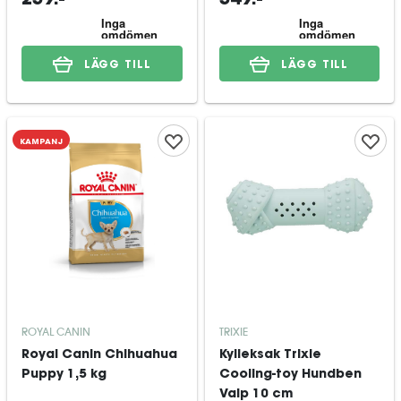
239:-
349:-
LÄGG TILL
LÄGG TILL
KAMPANJ
ROYAL CANIN
TRIXIE
Royal Canin Chihuahua
Kylleksak Trixie
Puppy 1,5 kg
Cooling-toy Hundben
Valp 10 cm