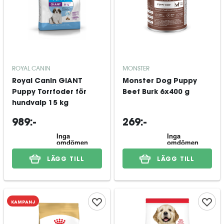
ROYAL CANIN
MONSTER
Royal Canin GIANT
Monster Dog Puppy
Puppy Torrfoder för
Beef Burk 6x400 g
hundvalp 15 kg
989:-
269:-
LÄGG TILL
LÄGG TILL
KAMPANJ