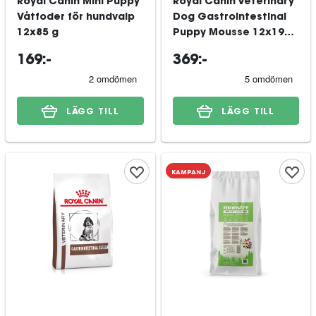
Royal Canin Mini Puppy
Royal Canin Veterinary
Våtfoder för hundvalp
Dog Gastrointestinal
12x85 g
Puppy Mousse 12x195
g
169:-
369:-
LÄGG TILL
LÄGG TILL
KAMPANJ