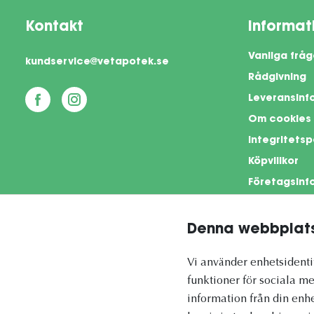
Kontakt
Informat
Vanliga fråg
kundservice@vetapotek.se
Rådgivning
Leveransinf
Om cookies
Integritetsp
Köpvillkor
Företagsinf
Denna webbplats
This si
Vi använder enhetsidentif
funktioner för sociala me
information från din enh