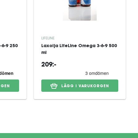
LIFELINE
-6-9 250
Laxolja LifeLine Omega 3-6-9 500
ml
209:-
RGEN
LÄGG I VARUKORGEN