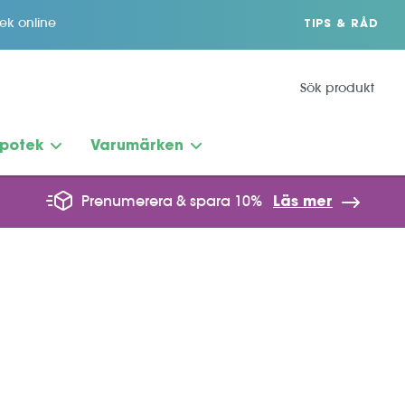
tek online
TIPS & RÅD
potek
Varumärken
Prenumerera & spara 10%
Läs mer