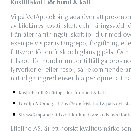
Kosttillskott för hund & katt
Vi på VetApotek är glada över att presenter
av LifeLines kosttillskott och näringsstöd f
från återhämtningstillskott för djur med 
exempelvis parasitangrepp, förgiftning ell
fettsyror för en frisk och glansig päls. Och
tillskott för hundar under tillfälliga oro
fyrverkerier eller resor, så rekommenderar
naturliga ingredienser hjälper djuret att bä
Kosttillskott & näringsstöd för hund & katt
Laxolja & Omega 3 & 6 för en frisk hud & päls och sta
Stressdämpande tillskott för hund (används med förde
Lifeline AS, är ett norskt kvalitetsmärke 