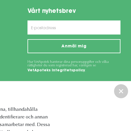
Vårt nyhetsbrev
Anmäl mig
Hur VetApotek hanterar dina personuppgifter och vilka
rättigheter du som registrerad har, vänligen se
VetApoteks integritetspolicy
.
ce
apply.
na, tillhandahålla
identifierare och annan
vi samarbetar med. Dessa