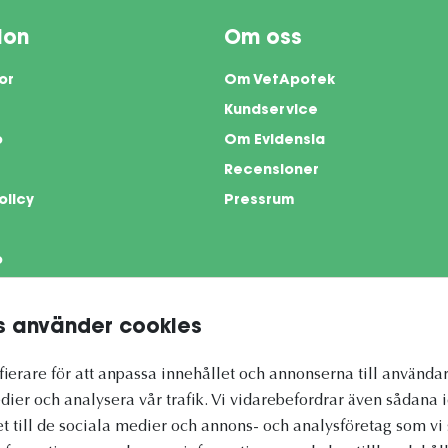
ion
Om oss
or
Om VetApotek
Kundservice
o
Om Evidensia
Recensioner
olicy
Pressrum
o
 använder cookies
te is protected by reCAPTCHA and the Google
Privacy Policy
and
Terms of Servi
ierare för att anpassa innehållet och annonserna till användar
dier och analysera vår trafik. Vi vidarebefordrar även sådana 
et till de sociala medier och annons- och analysföretag som 