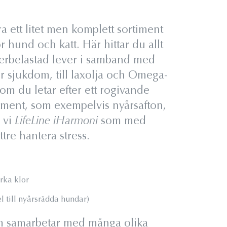
a ett litet men komplett sortiment
ör hund och katt. Här hittar du allt
överbelastad lever i samband med
er sjukdom, till laxolja och Omega-
 om du letar efter ett rogivande
smoment, som exempelvis nyårsafton,
 vi
LifeLine iHarmoni
som med
ttre hantera stress.
rka klor
l till nyårsrädda hundar)
som samarbetar med många olika