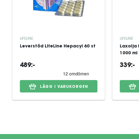
LIFELINE
LIFELINE
Leverstöd LifeLine Hepacyl 60 st
Laxolja 
1000 ml
489:-
339:-
LÄGG I VARUKORGEN