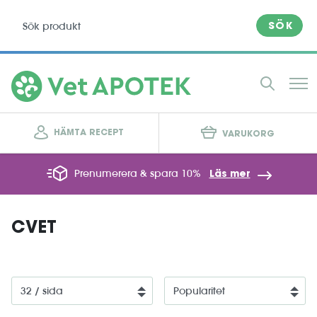
SÖK
HÄMTA RECEPT
VARUKORG
Prenumerera & spara 10%
Läs mer
CVET