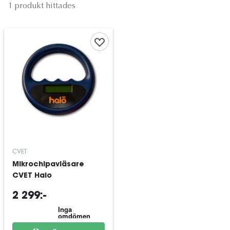
1 produkt hittades
CVET
Mikrochipavläsare
CVET Halo
2 299:-