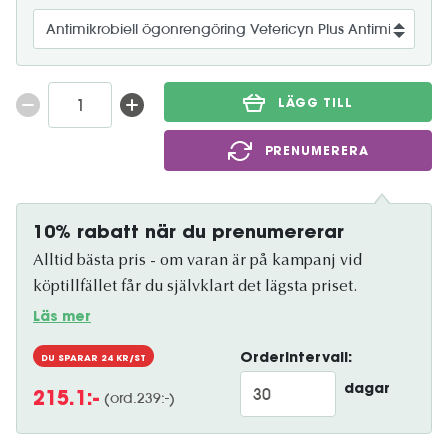
LÄGG TILL
PRENUMERERA
10% rabatt när du prenumererar
Alltid bästa pris - om varan är på kampanj vid
köptillfället får du självklart det lägsta priset.
Läs mer
Orderintervall:
DU SPARAR
24
KR/ST
dagar
(ord.
239
:-)
215.1
:-