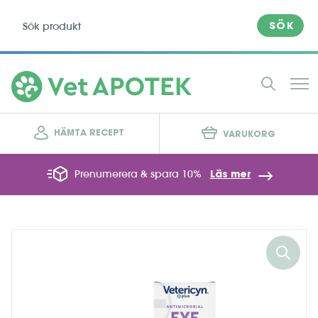
SÖK
HÄMTA RECEPT
VARUKORG
Prenumerera & spara 10%
Läs mer