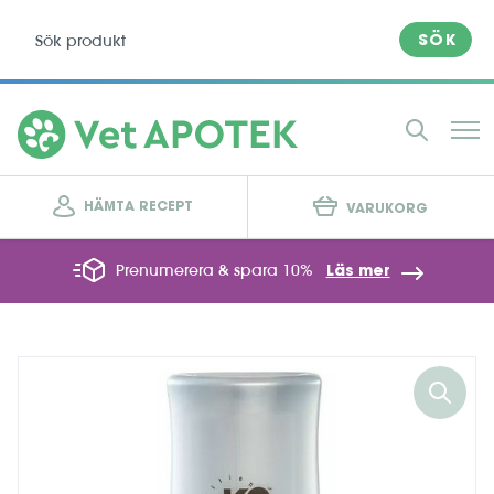
SÖK
HÄMTA RECEPT
VARUKORG
Prenumerera & spara 10%
Läs mer