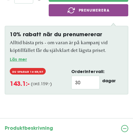
PRENUMERERA
10% rabatt när du prenumererar
Alltid bästa pris - om varan är på kampanj vid
köptillfället får du självklart det lägsta priset.
Läs mer
Orderintervall:
DU SPARAR
16
KR/ST
dagar
(ord.
159
:-)
143.1
:-
Produktbeskrivning