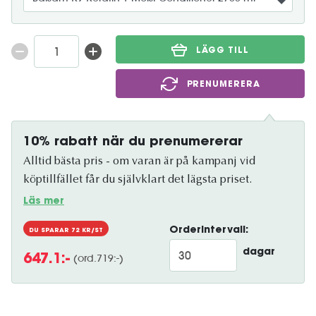
LÄGG TILL
PRENUMERERA
10% rabatt när du prenumererar
Alltid bästa pris - om varan är på kampanj vid
köptillfället får du självklart det lägsta priset.
Läs mer
Orderintervall:
DU SPARAR
72
KR/ST
dagar
(ord.
719
:-)
647.1
:-