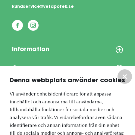
kundservice@vetapotek.se
Information
Om oss
Denna webbplats använder cookies
Vårt nyhetsbrev
Vi använder enhetsidentifierare för att anpassa
innehållet och annonserna till användarna,
tillhandahålla funktioner för sociala medier och
analysera vår trafik. Vi vidarebefordrar även sådana
identifierare och annan information från din enhet
Vetapotek.se är en del av
till de sociala medier och annons- och analysföretag