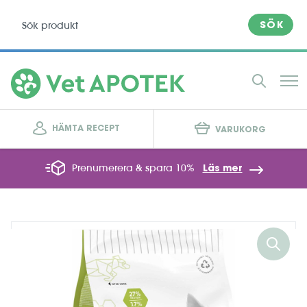
SÖK
HÄMTA RECEPT
VARUKORG
Prenumerera & spara 10%
Läs mer