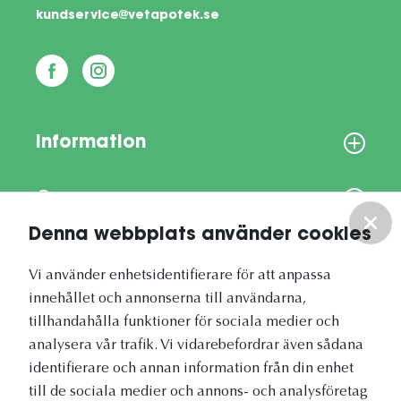
kundservice@vetapotek.se
Information
Om oss
Denna webbplats använder cookies
Vårt nyhetsbrev
Vi använder enhetsidentifierare för att anpassa
innehållet och annonserna till användarna,
tillhandahålla funktioner för sociala medier och
analysera vår trafik. Vi vidarebefordrar även sådana
identifierare och annan information från din enhet
Vetapotek.se är en del av
till de sociala medier och annons- och analysföretag
Evidensia Djursjukvård