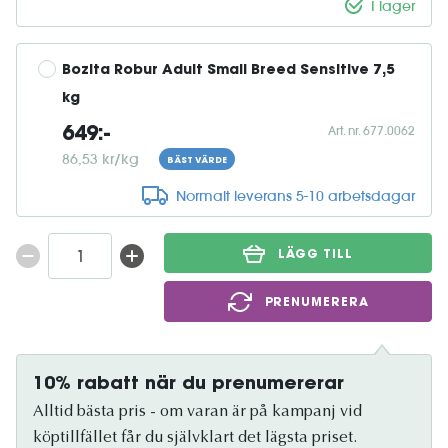
I lager
Bozita Robur Adult Small Breed Sensitive 7,5 
kg
Art. nr. 677.0062
649:-
86,53 kr/kg
BÄST VÄRDE
Normalt leverans 5-10 arbetsdagar
LÄGG TILL
PRENUMERERA
10% rabatt när du prenumererar
Alltid bästa pris - om varan är på kampanj vid
köptillfället får du självklart det lägsta priset.