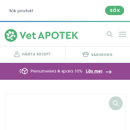
SÖK
HÄMTA RECEPT
VARUKORG
Prenumerera & spara 10%
Läs mer