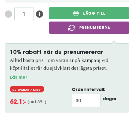
LÄGG TILL
PRENUMERERA
10% rabatt när du prenumererar
Alltid bästa pris - om varan är på kampanj vid
köptillfället får du självklart det lägsta priset.
Läs mer
Orderintervall:
DU SPARAR
7
KR/ST
dagar
(ord.
69
:-)
62.1
:-