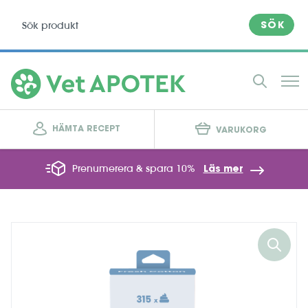
SÖK
HÄMTA RECEPT
VARUKORG
Prenumerera & spara 10%
Läs mer