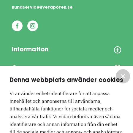
kundservice@vetapotek.se
Information
Om oss
Denna webbplats använder cookies
Vårt nyhetsbrev
Vi använder enhetsidentifierare för att anpassa
innehållet och annonserna till användarna,
tillhandahålla funktioner för sociala medier och
analysera vår trafik. Vi vidarebefordrar även sådana
identifierare och annan information från din enhet
Vetapotek.se är en del av
till de sociala medier och annons- och analysföretag