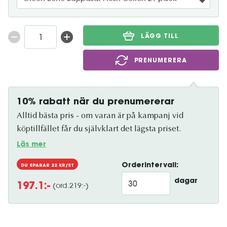
LÄGG TILL
PRENUMERERA
10% rabatt när du prenumererar
Alltid bästa pris - om varan är på kampanj vid
köptillfället får du självklart det lägsta priset.
Läs mer
Orderintervall:
DU SPARAR
22
KR/ST
dagar
(ord.
219
:-)
197.1
:-