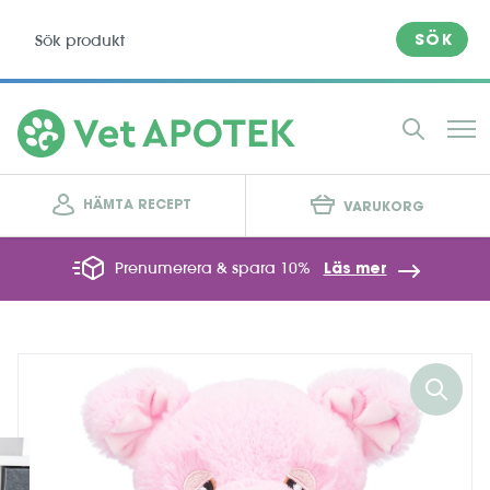
SÖK
HÄMTA RECEPT
VARUKORG
Prenumerera & spara 10%
Läs mer