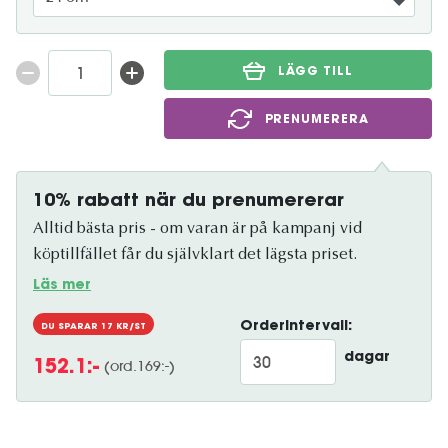
LÄGG TILL
PRENUMERERA
10% rabatt när du prenumererar
Alltid bästa pris - om varan är på kampanj vid
köptillfället får du självklart det lägsta priset.
Läs mer
Orderintervall:
DU SPARAR
17
KR/ST
dagar
(ord.
169
:-)
152.1
:-