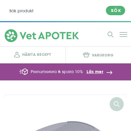
SÖK
HÄMTA RECEPT
VARUKORG
Prenumerera & spara 10%
Läs mer