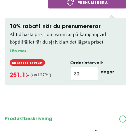
PRENUMERERA
10% rabatt när du prenumererar
Alltid bästa pris - om varan är på kampanj vid
köptillfället får du självklart det lägsta priset.
Läs mer
Orderintervall:
DU SPARAR
28
KR/ST
dagar
(ord.
279
:-)
251.1
:-
Produktbeskrivning