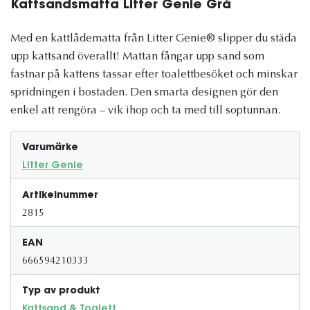
Kattsandsmatta Litter Genie Grå
Med en kattlådematta från Litter Genie® slipper du städa
upp kattsand överallt! Mattan fångar upp sand som
fastnar på kattens tassar efter toalettbesöket och minskar
spridningen i bostaden. Den smarta designen gör den
enkel att rengöra – vik ihop och ta med till soptunnan.
Varumärke
Litter Genie
Artikelnummer
2815
EAN
666594210333
Typ av produkt
Kattsand & Toalett