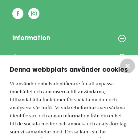
Information
Om oss
Denna webbplats använder cookies
Vårt nyhetsbrev
Vi använder enhetsidentifierare för att anpassa
innehållet och annonserna till användarna,
tillhandahålla funktioner för sociala medier och
analysera vår trafik. Vi vidarebefordrar även sådana
identifierare och annan information från din enhet
Vetapotek.se är en del av
till de sociala medier och annons- och analysföretag
Evidensia Djursjukvård
som vi samarbetar med. Dessa kan i sin tur