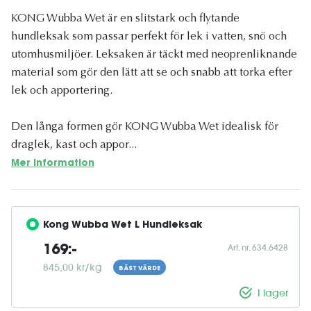
KONG Wubba Wet är en slitstark och flytande
hundleksak som passar perfekt för lek i vatten, snö och
utomhusmiljöer. Leksaken är täckt med neoprenliknande
material som gör den lätt att se och snabb att torka efter
lek och apportering.
Den långa formen gör KONG Wubba Wet idealisk för
draglek, kast och appor...
Mer information
Kong Wubba Wet L Hundleksak
Art. nr. 634.6428
169:-
845,00 kr/kg
BÄST VÄRDE
I lager