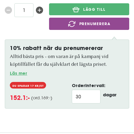
LÄGG TILL
PRENUMERERA
10% rabatt när du prenumererar
Alltid bästa pris - om varan är på kampanj vid
köptillfället får du självklart det lägsta priset.
Läs mer
Orderintervall:
DU SPARAR
17
KR/ST
dagar
(ord.
169
:-)
152.1
:-