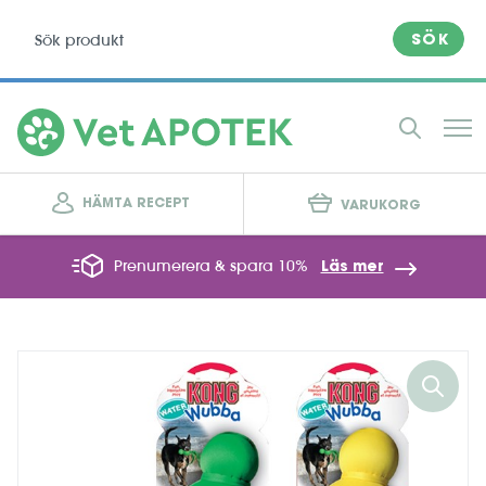
SÖK
HÄMTA RECEPT
VARUKORG
Prenumerera & spara 10%
Läs mer