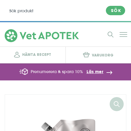
SÖK
HÄMTA RECEPT
VARUKORG
Prenumerera & spara 10%
Läs mer