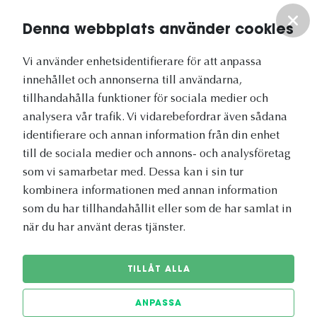
Om oss
Denna webbplats använder cookies
Vårt nyhetsbrev
Vi använder enhetsidentifierare för att anpassa
innehållet och annonserna till användarna,
tillhandahålla funktioner för sociala medier och
analysera vår trafik. Vi vidarebefordrar även sådana
identifierare och annan information från din enhet
Vetapotek.se är en del av
till de sociala medier och annons- och analysföretag
Evidensia Djursjukvård
som vi samarbetar med. Dessa kan i sin tur
kombinera informationen med annan information
som du har tillhandahållit eller som de har samlat in
när du har använt deras tjänster.
TILLÅT ALLA
ANPASSA