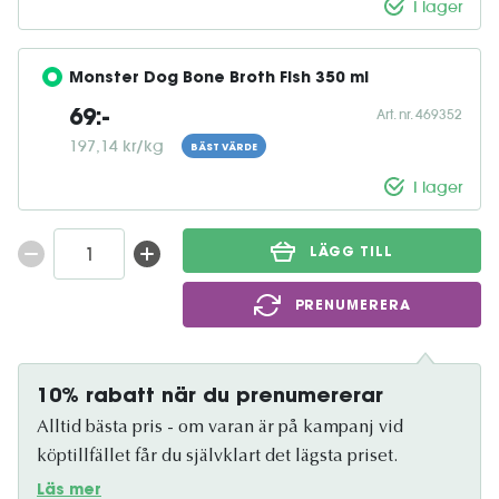
I lager
Monster Dog Bone Broth Fish 350 ml
Art. nr. 469352
69:-
197,14 kr/kg
BÄST VÄRDE
I lager
LÄGG TILL
PRENUMERERA
10% rabatt när du prenumererar
Alltid bästa pris - om varan är på kampanj vid
köptillfället får du självklart det lägsta priset.
Läs mer