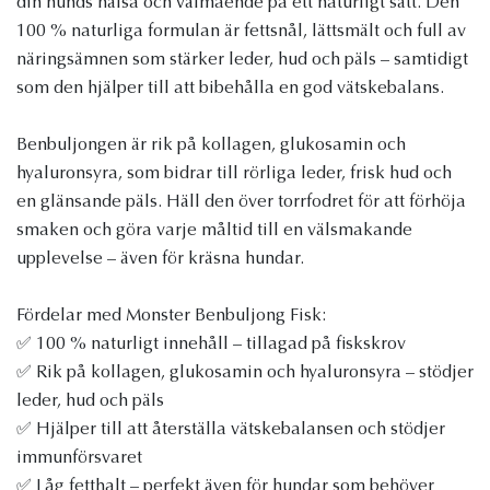
din hunds hälsa och välmående på ett naturligt sätt. Den
100 % naturliga formulan är fettsnål, lättsmält och full av
näringsämnen som stärker leder, hud och päls – samtidigt
som den hjälper till att bibehålla en god vätskebalans.
Benbuljongen är rik på kollagen, glukosamin och
hyaluronsyra, som bidrar till rörliga leder, frisk hud och
en glänsande päls. Häll den över torrfodret för att förhöja
smaken och göra varje måltid till en välsmakande
upplevelse – även för kräsna hundar.
Fördelar med Monster Benbuljong Fisk:
✅ 100 % naturligt innehåll – tillagad på fiskskrov
✅ Rik på kollagen, glukosamin och hyaluronsyra – stödjer
leder, hud och päls
✅ Hjälper till att återställa vätskebalansen och stödjer
immunförsvaret
✅ Låg fetthalt – perfekt även för hundar som behöver