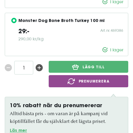
I lager
Monster Dog Bone Broth Turkey 100 ml
Art. nr. 469386
29:-
290,00 kr/kg
I lager
LÄGG TILL
PRENUMERERA
10% rabatt när du prenumererar
Alltid bästa pris - om varan är på kampanj vid
köptillfället får du självklart det lägsta priset.
Läs mer