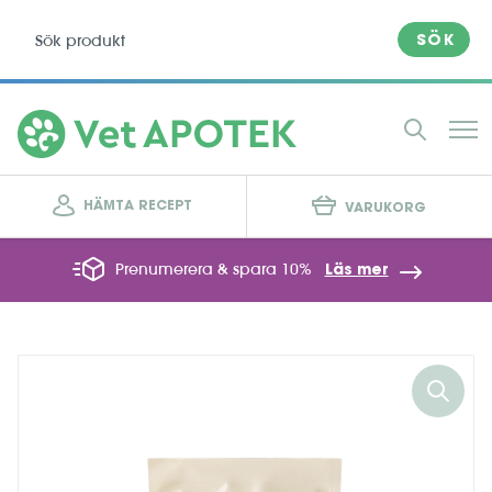
SÖK
HÄMTA RECEPT
VARUKORG
Prenumerera & spara 10%
Läs mer