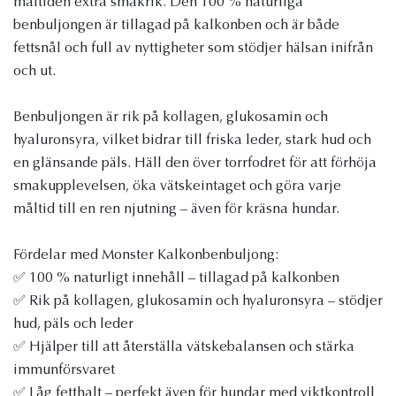
måltiden extra smakrik. Den 100 % naturliga
benbuljongen är tillagad på kalkonben och är både
fettsnål och full av nyttigheter som stödjer hälsan inifrån
och ut.
Benbuljongen är rik på kollagen, glukosamin och
hyaluronsyra, vilket bidrar till friska leder, stark hud och
en glänsande päls. Häll den över torrfodret för att förhöja
smakupplevelsen, öka vätskeintaget och göra varje
måltid till en ren njutning – även för kräsna hundar.
Fördelar med Monster Kalkonbenbuljong:
✅ 100 % naturligt innehåll – tillagad på kalkonben
✅ Rik på kollagen, glukosamin och hyaluronsyra – stödjer
hud, päls och leder
✅ Hjälper till att återställa vätskebalansen och stärka
immunförsvaret
✅ Låg fetthalt – perfekt även för hundar med viktkontroll