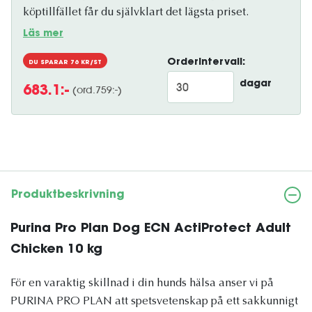
köptillfället får du självklart det lägsta priset.
Läs mer
Orderintervall:
DU SPARAR
76
KR/ST
dagar
(ord.
759
:-)
683.1
:-
Produktbeskrivning
Purina Pro Plan Dog ECN ActiProtect Adult
Chicken 10 kg
För en varaktig skillnad i din hunds hälsa anser vi på
PURINA PRO PLAN att spetsvetenskap på ett sakkunnigt