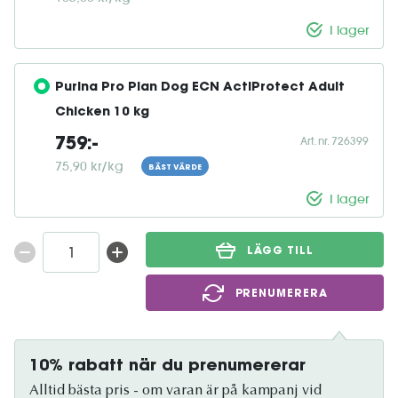
I lager
Purina Pro Plan Dog ECN ActiProtect Adult 
Chicken 10 kg
Art. nr. 726399
759:-
75,90 kr/kg
BÄST VÄRDE
I lager
LÄGG TILL
PRENUMERERA
10% rabatt när du prenumererar
Alltid bästa pris - om varan är på kampanj vid