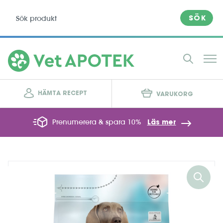
SÖK
HÄMTA RECEPT
VARUKORG
Prenumerera & spara 10%
Läs mer