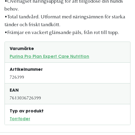
•Överlägset näringsupptag för att tillgodose din hunds
behov.
•Total tandvård. Utformat med näringsämnen för starka
tänder och friskt tandkött.
•Främjar en vackert glänsande päls, från rot till topp.
Varumärke
Purina Pro Plan Expert Care Nutrition
Artikelnummer
726399
EAN
7613036726399
Typ av produkt
Torrfoder