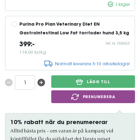
I lager
Purina Pro Plan Veterinary Diet EN 
Gastrointestinal Low Fat torrfoder hund 3,5 kg
Art. nr. 760653
399:-
114,00 kr/kg
Normalt leverans 5-10 arbetsdagar
LÄGG TILL
PRENUMERERA
10% rabatt när du prenumererar
Alltid bästa pris - om varan är på kampanj vid
köptillfället får du självklart det lägsta priset.