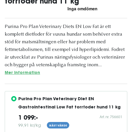
torrfoder hund 11 kg
Purina Pro Plan Veterinary Diets EN Low Fat är ett
komplett dietfoder för vuxna hundar som behöver extra
stöd för matsmältningen eller har problem med
fettmetabolismen, till exempel vid hyperlipidemi. Fodret
är utvecklat av Purinas näringsfysiologer och veterinärer
och bygger på vetenskapliga framsteg inom...
Mer information
Purina Pro Plan Veterinary Diet EN 
Gastrointestinal Low Fat torrfoder hund 11 kg
Art. nr. 756601
1 099:-
99,91 kr/kg
BÄST VÄRDE