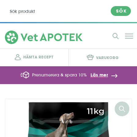
SÖK
HÄMTA RECEPT
VARUKORG
Prenumerera & spara 10%
Läs mer