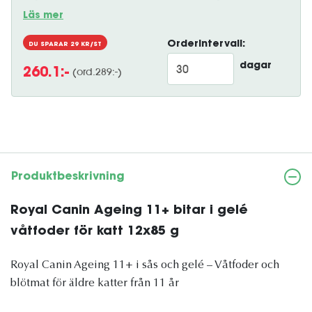
Läs mer
Orderintervall:
DU SPARAR
29
KR/ST
dagar
(ord.
289
:-)
260.1
:-
Produktbeskrivning
Royal Canin Ageing 11+ bitar i gelé
våtfoder för katt 12x85 g
Royal Canin Ageing 11+ i sås och gelé – Våtfoder och
blötmat för äldre katter från 11 år