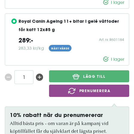
I lager
Royal Canin Ageing 11+ bitar i gelé våtfoder 
för katt 12x85 g
Art. nr. R601184
289:-
283,33 kr/kg
BÄST VÄRDE
I lager
LÄGG TILL
PRENUMERERA
10% rabatt när du prenumererar
Alltid bästa pris - om varan är på kampanj vid
köptillfället får du självklart det lägsta priset.