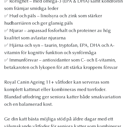
✅ Rörlighet – med omega-3 (EPA & DHA) samt kondroitin
som främjar smidiga leder
✅ Hud och päls – linolsyra och zink som stärker
hudbarriären och ger glansig päls
✅ Njurar – anpassad fosforhalt och proteiner av hög
kvalitet som avlastar njurarna
✅ Hjärna och syn – taurin, tryptofan, EPA, DHA och A-
vitamin för kognitiv funktion och synförmåga
✅ Immunförsvar – antioxidanter som C- och E-vitamin,
betakaroten och lykopen för att stärka kroppens försvar
Royal Canin Ageing 11+ våtfoder kan serveras som
komplett kattmat eller kombineras med torrfoder.
Blandad utfodring ger seniora katter både smakvariation
och en balanserad kost.
Ge din katt bästa möjliga stöd på äldre dagar med ett
välsmakande våtfoder för seniora katter som kombinerar