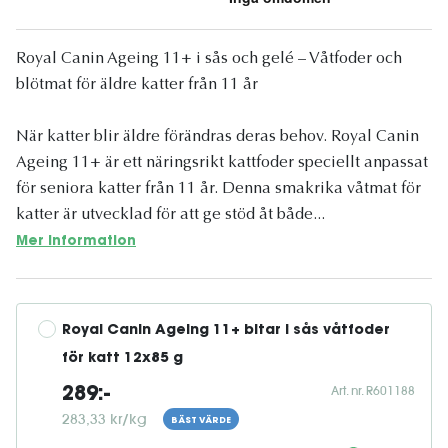
Royal Canin Ageing 11+ i sås och gelé – Våtfoder och
blötmat för äldre katter från 11 år
När katter blir äldre förändras deras behov. Royal Canin
Ageing 11+ är ett näringsrikt kattfoder speciellt anpassat
för seniora katter från 11 år. Denna smakrika våtmat för
katter är utvecklad för att ge stöd åt både...
Mer information
Royal Canin Ageing 11+ bitar i sås våtfoder 
för katt 12x85 g
Art. nr. R601188
289:-
283,33 kr/kg
BÄST VÄRDE