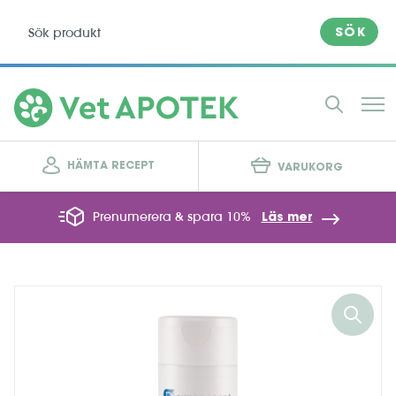
SÖK
HÄMTA RECEPT
VARUKORG
Prenumerera & spara 10%
Läs mer