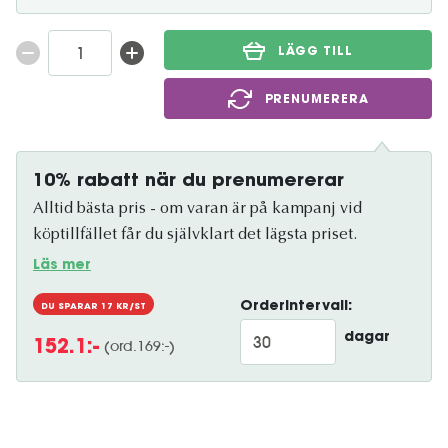
LÄGG TILL
PRENUMERERA
10% rabatt när du prenumererar
Alltid bästa pris - om varan är på kampanj vid
köptillfället får du självklart det lägsta priset.
Läs mer
Orderintervall:
DU SPARAR
17
KR/ST
dagar
(ord.
169
:-)
152.1
:-