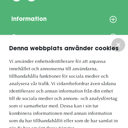
Information
Om oss
Denna webbplats använder cookies
Vårt nyhetsbrev
Vi använder enhetsidentifierare för att anpassa
innehållet och annonserna till användarna,
tillhandahålla funktioner för sociala medier och
analysera vår trafik. Vi vidarebefordrar även sådana
identifierare och annan information från din enhet
Vetapotek.se är en del av
till de sociala medier och annons- och analysföretag
Evidensia Djursjukvård
som vi samarbetar med. Dessa kan i sin tur
kombinera informationen med annan information
som du har tillhandahållit eller som de har samlat in