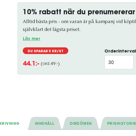
10% rabatt när du prenumererar
Alltid bästa pris - om varan är på kampanj vid köptil
självklart det lägsta priset.
Läs mer
Orderinterval
DU SPARAR
5
KR/ST
(ord.
49
:-)
44.1
:-
KRIVNING
INNEHÅLL
OMDÖMEN
PRISHISTORI