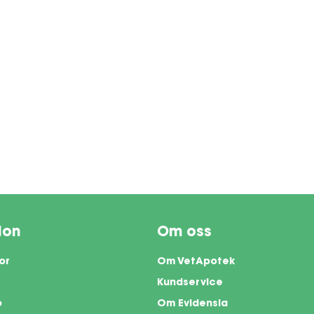
ion
Om oss
or
Om VetApotek
Kundservice
o
Om Evidensia