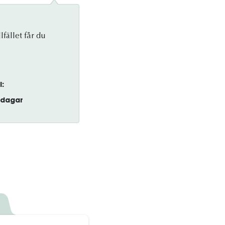
lfället får du
l:
dagar
K