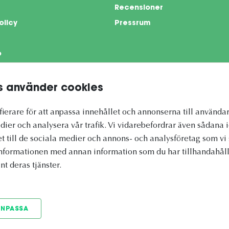
Recensioner
olicy
Pressrum
o
 använder cookies
te is protected by reCAPTCHA and the Google
Privacy Policy
and
Terms of Servi
ierare för att anpassa innehållet och annonserna till användar
dier och analysera vår trafik. Vi vidarebefordrar även sådana 
et till de sociala medier och annons- och analysföretag som 
informationen med annan information som du har tillhandahålli
nt deras tjänster.
ANPASSA
© 2026 Vetapotek