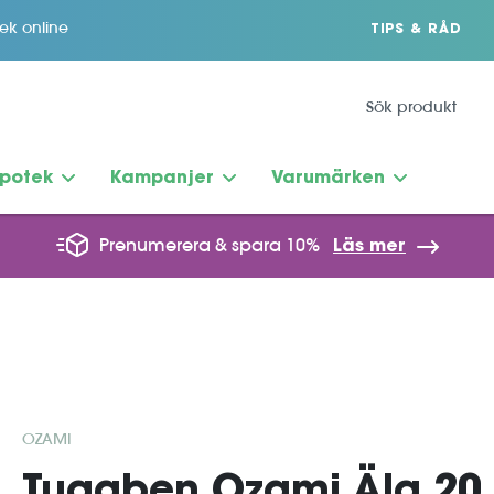
tek online
TIPS & RÅD
potek
Kampanjer
Varumärken
Prenumerera & spara 10%
Läs mer
OZAMI
Tuggben Ozami Älg 20