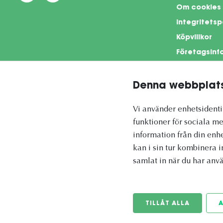
Om cookies
Integritetsp
Köpvillkor
Företagsinf
Denna webbplats
This si
Vi använder enhetsidentif
funktioner för sociala me
information från din enh
kan i sin tur kombinera 
Vetapotek.se är en del av
samlat in när du har anvä
Evidensia Djursjukvård
TILLÅT ALLA