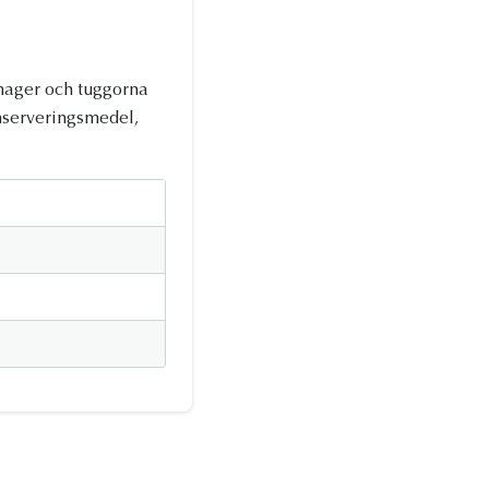
 mager och tuggorna
onserveringsmedel,