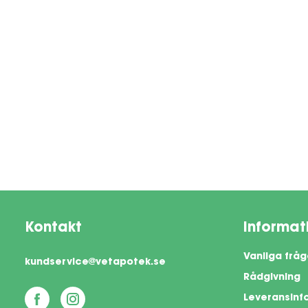
Kontakt
Informat
Vanliga fråg
kundservice@vetapotek.se
Rådgivning
Leveransinf