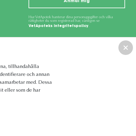
Anmäl mig
Hur VetApotek hanterar dina personuppgifter och vilka
rättigheter du som registrerad har, vänligen se
VetApoteks integritetspolicy
.
ce
apply.
na, tillhandahålla
identifierare och annan
vi samarbetar med. Dessa
t eller som de har