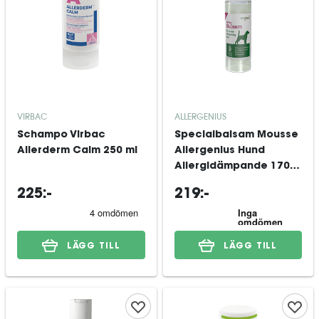
VIRBAC
ALLERGENIUS
Schampo Virbac
Specialbalsam Mousse
Allerderm Calm 250 ml
Allergenius Hund
Allergidämpande 170
ml
225:-
219:-
LÄGG TILL
LÄGG TILL