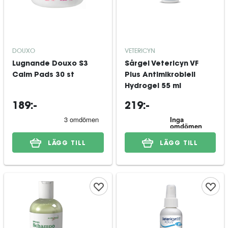
DOUXO
VETERICYN
Lugnande Douxo S3
Sårgel Vetericyn VF
Calm Pads 30 st
Plus Antimikrobiell
Hydrogel 55 ml
189:-
219:-
LÄGG TILL
LÄGG TILL