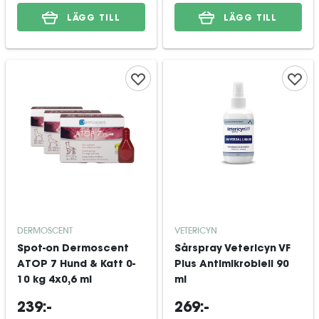
LÄGG TILL
LÄGG TILL
DERMOSCENT
VETERICYN
Spot-on Dermoscent
Sårspray Vetericyn VF
ATOP 7 Hund & Katt 0-
Plus Antimikrobiell 90
10 kg 4x0,6 ml
ml
239:-
269:-