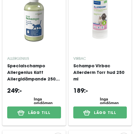
ALLERGENIUS
VIRBAC
Specialschampo
Schampo Virbac
Allergenius Katt
Allerderm Torr hud 250
Allergidämpande 250
ml
ml
249:-
189:-
LÄGG TILL
LÄGG TILL