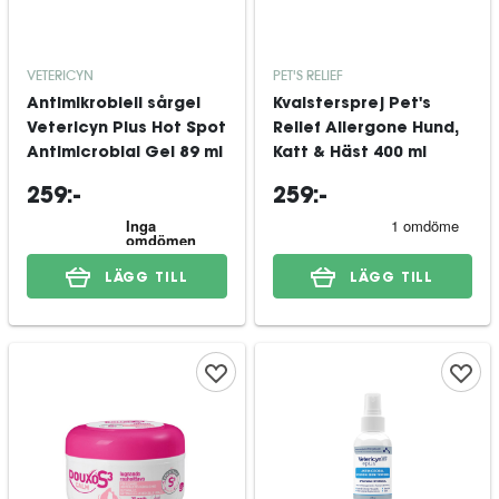
VETERICYN
PET'S RELIEF
Antimikrobiell sårgel
Kvalstersprej Pet's
Vetericyn Plus Hot Spot
Relief Allergone Hund,
Antimicrobial Gel 89 ml
Katt & Häst 400 ml
259:-
259:-
LÄGG TILL
LÄGG TILL