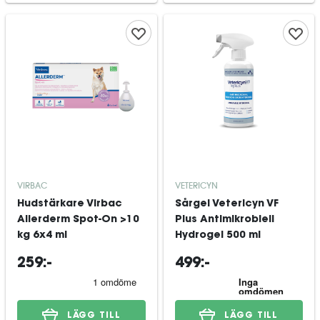
VIRBAC
VETERICYN
Hudstärkare Virbac
Sårgel Vetericyn VF
Allerderm Spot-On >10
Plus Antimikrobiell
kg 6x4 ml
Hydrogel 500 ml
259:-
499:-
LÄGG TILL
LÄGG TILL