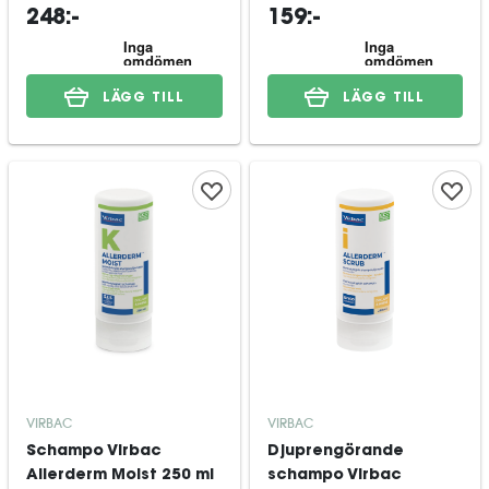
75 ml
248:-
159:-
LÄGG TILL
LÄGG TILL
VIRBAC
VIRBAC
Schampo Virbac
Djuprengörande
Allerderm Moist 250 ml
schampo Virbac