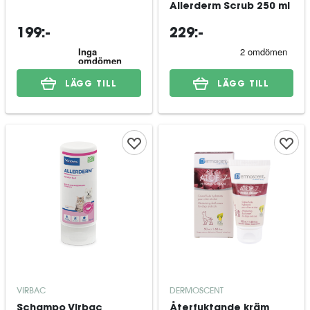
Allerderm Scrub 250 ml
199:-
229:-
LÄGG TILL
LÄGG TILL
VIRBAC
DERMOSCENT
Schampo Virbac
Återfuktande kräm