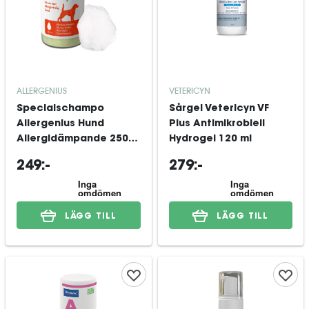
ALLERGENIUS
VETERICYN
Specialschampo
Sårgel Vetericyn VF
Allergenius Hund
Plus Antimikrobiell
Allergidämpande 250
Hydrogel 120 ml
ml
249:-
279:-
LÄGG TILL
LÄGG TILL