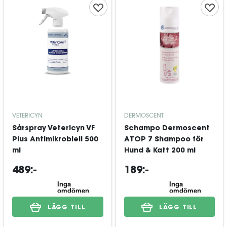
VETERICYN
DERMOSCENT
Sårspray Vetericyn VF
Schampo Dermoscent
Plus Antimikrobiell 500
ATOP 7 Shampoo för
ml
Hund & Katt 200 ml
489:-
189:-
LÄGG TILL
LÄGG TILL