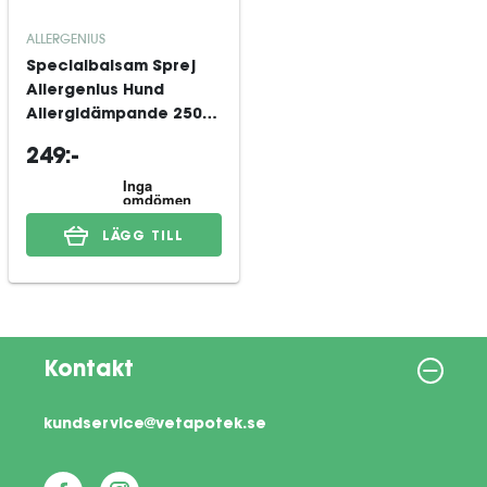
ALLERGENIUS
Specialbalsam Sprej
Allergenius Hund
Allergidämpande 250
ml
249:-
LÄGG TILL
Kontakt
kundservice@vetapotek.se