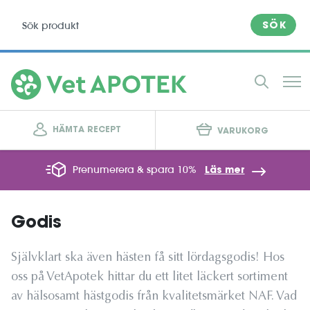
SÖK
HÄMTA RECEPT
VARUKORG
Prenumerera & spara 10%
Läs mer
Godis
Självklart ska även hästen få sitt lördagsgodis! Hos
oss på VetApotek hittar du ett litet läckert sortiment
av hälsosamt hästgodis från kvalitetsmärket NAF. Vad