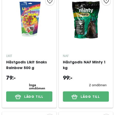
LIKIT
NAF
Hästgodis Likit Snaks
Hästgodis NAF Minty 1
Rainbow 500 g
kg
79:-
99:-
LÄGG TILL
LÄGG TILL