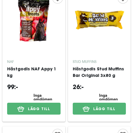
NAF
STUD MUFFINS
Hästgodis NAF Appy 1
Hästgodis Stud Muffins
kg
Bar Original 3x80 g
99:-
26:-
LÄGG TILL
LÄGG TILL