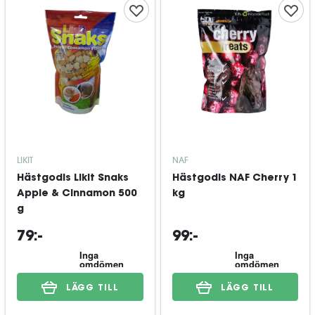
LIKIT
NAF
Hästgodis Likit Snaks
Hästgodis NAF Cherry 1
Apple & Cinnamon 500
kg
g
79:-
99:-
LÄGG TILL
LÄGG TILL