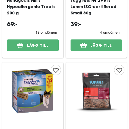
Hundgodis Hill's
Tuggtwister 2Pets
Hypoallergenic Treats
Lamm ISO-certifierad
200 g
Small 80g
69:-
39:-
LÄGG TILL
LÄGG TILL