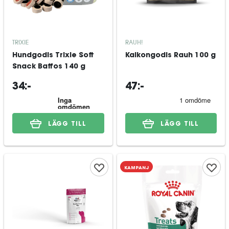
TRIXIE
RAUH!
Hundgodis Trixie Soft
Kalkongodis Rauh 100 g
Snack Baffos 140 g
34:-
47:-
LÄGG TILL
LÄGG TILL
KAMPANJ