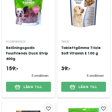
FOURFRIENDS
TRIXIE
Belöningsgodis
Tablettgömma Trixie
FourFriends Duck Strip
Soft Vitamin E 100 g
400g
159:-
39:-
LÄGG TILL
LÄGG TILL