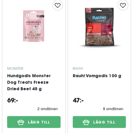
MONSTER
RAUH!
Hundgodis Monster
Rauh! Vomgodis 100 g
Dog Treats Freeze
Dried Beef 45 g
69:-
47:-
LÄGG TILL
LÄGG TILL