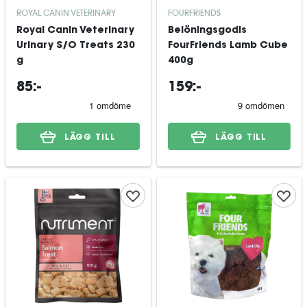
ROYAL CANIN VETERINARY
FOURFRIENDS
Royal Canin Veterinary
Belöningsgodis
Urinary S/O Treats 230
FourFriends Lamb Cube
g
400g
85:-
159:-
LÄGG TILL
LÄGG TILL