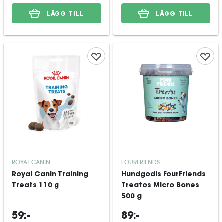
LÄGG TILL
LÄGG TILL
ROYAL CANIN
FOURFRIENDS
Royal Canin Training
Hundgodis FourFriends
Treats 110 g
Treatos Micro Bones
500 g
59:-
89:-