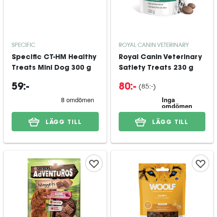
SPECIFIC
ROYAL CANIN VETERINARY
Specific CT-HM Healthy
Royal Canin Veterinary
Treats Mini Dog 300 g
Satiety Treats 230 g
(
85:-
)
59:-
80:-
LÄGG TILL
LÄGG TILL