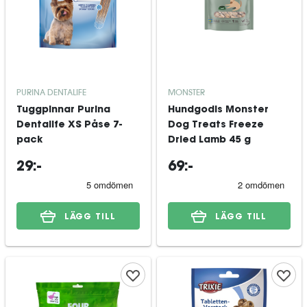
PURINA DENTALIFE
MONSTER
Tuggpinnar Purina
Hundgodis Monster
Dentalife XS Påse 7-
Dog Treats Freeze
pack
Dried Lamb 45 g
29:-
69:-
LÄGG TILL
LÄGG TILL