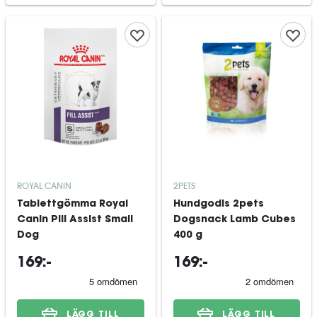
ROYAL CANIN
2PETS
Tablettgömma Royal
Hundgodis 2pets
Canin Pill Assist Small
Dogsnack Lamb Cubes
Dog
400 g
169:-
169:-
LÄGG TILL
LÄGG TILL