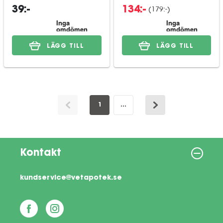
(
179:-
)
39:-
134:-
LÄGG TILL
LÄGG TILL
1
...
Kontakt
kundservice@vetapotek.se