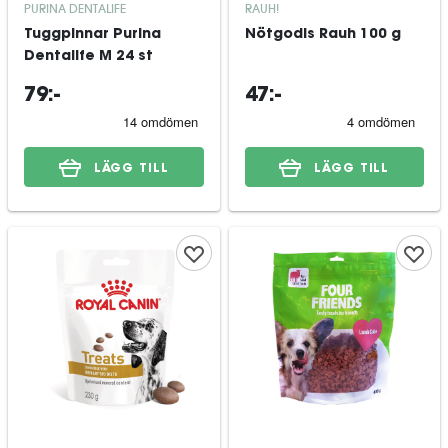
PURINA DENTALIFE
RAUH!
Tuggpinnar Purina
Nötgodis Rauh 100 g
Dentalife M 24 st
79:-
47:-
LÄGG TILL
LÄGG TILL