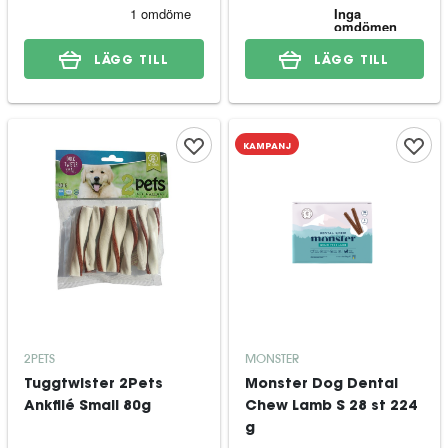
LÄGG TILL
LÄGG TILL
KAMPANJ
2PETS
MONSTER
Tuggtwister 2Pets
Monster Dog Dental
Ankfilé Small 80g
Chew Lamb S 28 st 224
g