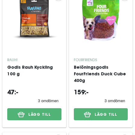
RAUH!
FOURFRIENDS
Godis Rauh Kyckling
Belöningsgodis
100 g
FourFriends Duck Cube
400g
47:-
159:-
LÄGG TILL
LÄGG TILL