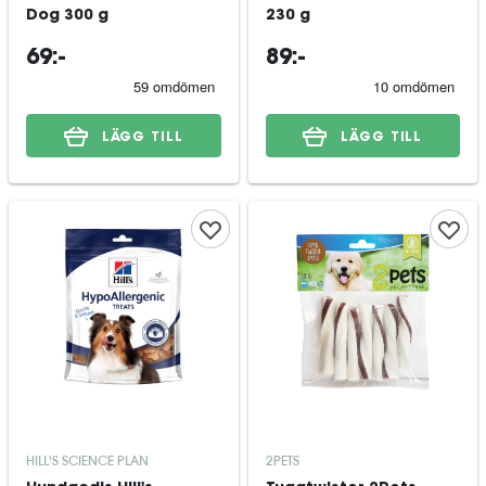
Dog 300 g
230 g
69:-
89:-
LÄGG TILL
LÄGG TILL
HILL'S SCIENCE PLAN
2PETS