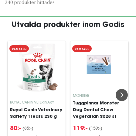
240 produkter hittades
Utvalda produkter inom Godis
KAMPANJ
KAMPANJ
MONSTER
ROYAL CANIN VETERINARY
Tuggpinnar Monster
Royal Canin Veterinary
Dog Dental Chew
Satiety Treats 230 g
Vegetarian Sx28 st
(85:-)
(159:-)
80:-
119:-