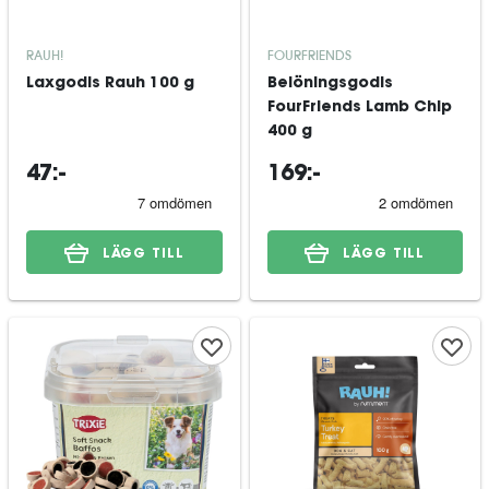
RAUH!
FOURFRIENDS
Laxgodis Rauh 100 g
Belöningsgodis
FourFriends Lamb Chip
400 g
47:-
169:-
LÄGG TILL
LÄGG TILL