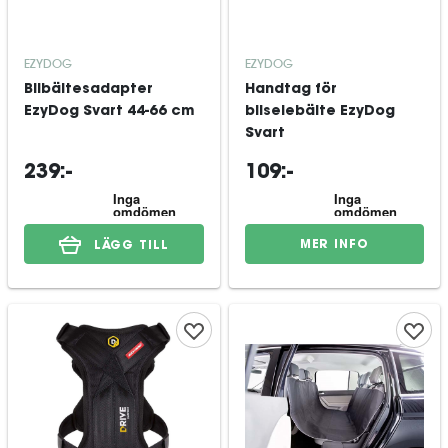
EZYDOG
EZYDOG
Bilbältesadapter
Handtag för
EzyDog Svart 44-66 cm
bilselebälte EzyDog
Svart
239:-
109:-
MER INFO
LÄGG TILL