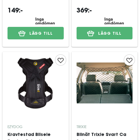
149:-
369:-
LÄGG TILL
LÄGG TILL
EZYDOG
TRIXIE
Kravtestad Bilsele
Bilnät Trixie Svart Ca