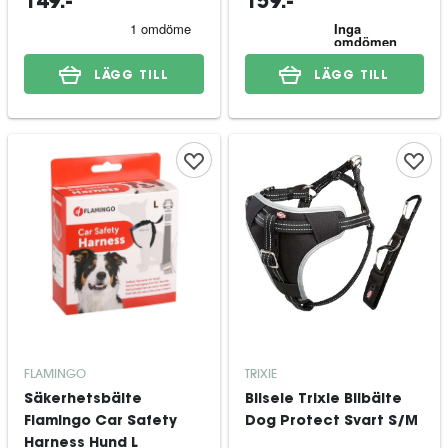
149:-
159:-
LÄGG TILL
LÄGG TILL
FLAMINGO
TRIXIE
Säkerhetsbälte
Bilsele Trixie Bilbälte
Flamingo Car Safety
Dog Protect Svart S/M
Harness Hund L