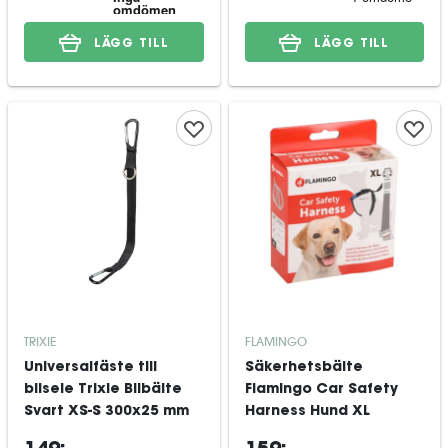
LÄGG TILL
LÄGG TILL
TRIXIE
FLAMINGO
Universalfäste till
Säkerhetsbälte
bilsele Trixie Bilbälte
Flamingo Car Safety
Svart XS-S 300x25 mm
Harness Hund XL