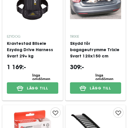
EZYDOG
TRIXIE
Kravtestad Bilsele
Skydd för
Ezydog Drive Harness
bagageutrymme Trixie
Svart 29+ kg
Svart 120x150 cm
1 169:-
309:-
LÄGG TILL
LÄGG TILL