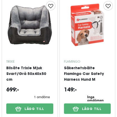
TRIXIE
FLAMINGO
Bilsäte Trixie Mjuk
Säkerhetsbälte
Svart/Grå 50x40x50
Flamingo Car Safety
cm
Harness Hund M
699:-
149:-
LÄGG TILL
LÄGG TILL