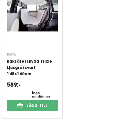
TRIXIE
Baksätesskydd Trixie
Ljusgrå/svart
145x160cm
589:-
LÄGG TILL