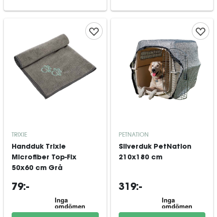
TRIXIE
PETNATION
Handduk Trixie
Silverduk PetNation
Microfiber Top-Fix
210x180 cm
50x60 cm Grå
79:-
319:-