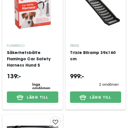
FLAMINGO
TRIXIE
Säkerhetsbälte
Trixie Bilramp 39x160
Flamingo Car Safety
cm
Harness Hund S
139:-
999:-
LÄGG TILL
LÄGG TILL