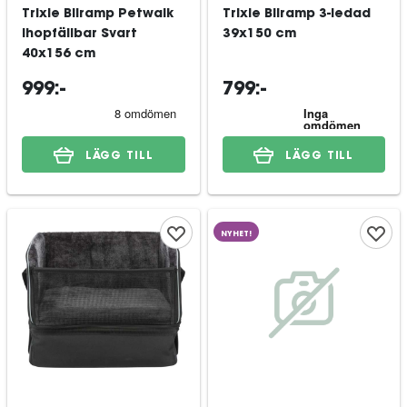
Trixie Bilramp Petwalk
Trixie Bilramp 3-ledad
Ihopfällbar Svart
39x150 cm
40x156 cm
999:-
799:-
LÄGG TILL
LÄGG TILL
NYHET!