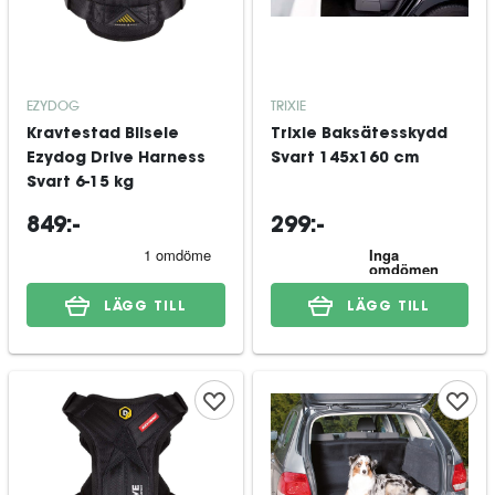
EZYDOG
TRIXIE
Kravtestad Bilsele
Trixie Baksätesskydd
Ezydog Drive Harness
Svart 145x160 cm
Svart 6-15 kg
849:-
299:-
LÄGG TILL
LÄGG TILL