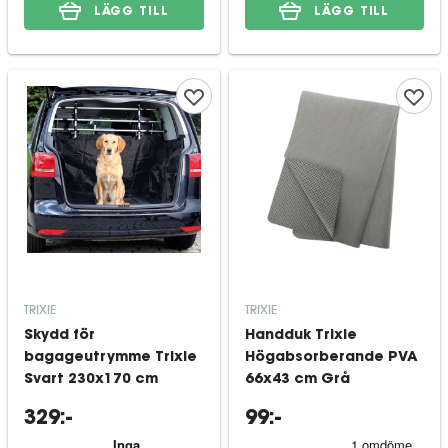
LÄGG TILL
LÄGG TILL
TRIXIE
TRIXIE
Skydd för
Handduk Trixie
bagageutrymme Trixie
Högabsorberande PVA
Svart 230x170 cm
66x43 cm Grå
329:-
99:-