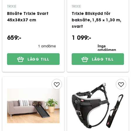
TRIXIE
TRIXIE
Bilsäte Trixie Svart
Trixie Bilskydd för
45x38x37 cm
baksäte, 1,55 × 1,30 m,
svart
659:-
1 099:-
LÄGG TILL
LÄGG TILL