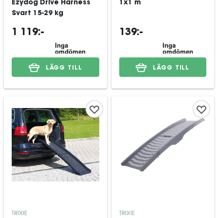
Ezydog Drive Harness
1x1 m
Svart 15-29 kg
1 119:-
139:-
LÄGG TILL
LÄGG TILL
TRIXIE
TRIXIE