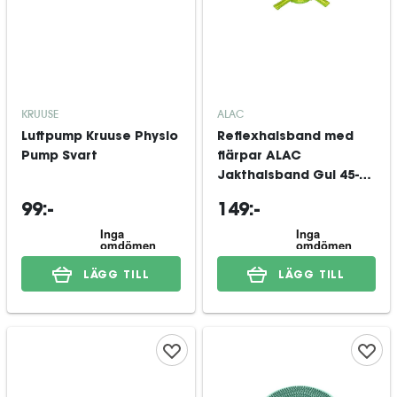
KRUUSE
ALAC
Luftpump Kruuse Physio
Reflexhalsband med
Pump Svart
flärpar ALAC
Jakthalsband Gul 45-55
cm
99:-
149:-
LÄGG TILL
LÄGG TILL