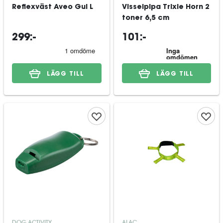
Reflexväst Aveo Gul L
Visselpipa Trixie Horn 2
toner 6,5 cm
299:-
101:-
LÄGG TILL
LÄGG TILL
DOG ACTIVITY
ALAC