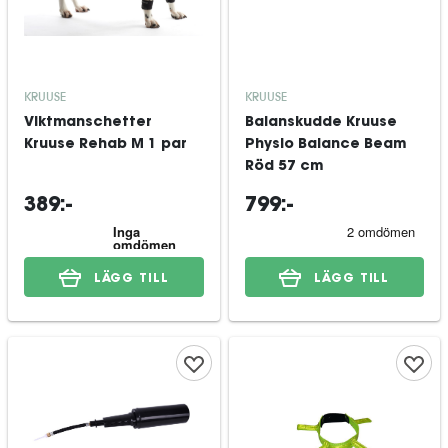
KRUUSE
KRUUSE
Viktmanschetter
Balanskudde Kruuse
Kruuse Rehab M 1 par
Physio Balance Beam
Röd 57 cm
389:-
799:-
LÄGG TILL
LÄGG TILL