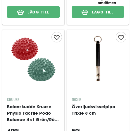
LÄGG TILL
LÄGG TILL
KRUUSE
TRIXIE
Balanskudde Kruuse
Överljudsvisselpipa
Physio Tactile Podo
Trixie 8 cm
Balance 4 st Grön/Röd
13 cm