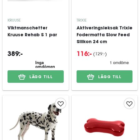
KRUUSE
TRIXIE
Viktmanschetter
Aktiveringsleksak Trixie
Kruuse Rehab S 1 par
Fodermatta Slow Feed
Silikon 24 cm
(
129:-
)
389:-
116:-
LÄGG TILL
LÄGG TILL