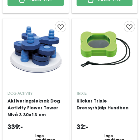
LÄGG TILL
LÄGG TILL
DOG ACTIVITY
TRIXIE
Aktiveringsleksak Dog
Klicker Trixie
Activity Flower Tower
Dressyrhjälp Hundben
Nivå 3 30x13 cm
339:-
32:-