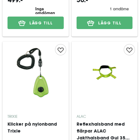
499:-
50:-
LÄGG TILL
LÄGG TILL
TRIXIE
ALAC
Klicker på nylonband
Reflexhalsband med
Trixie
flärpar ALAC
Jakthalsband Gul 35