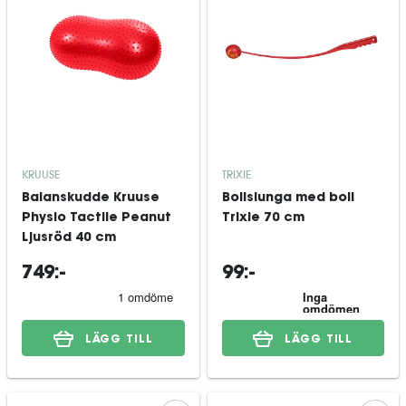
KRUUSE
TRIXIE
Balanskudde Kruuse
Bollslunga med boll
Physio Tactile Peanut
Trixie 70 cm
Ljusröd 40 cm
749:-
99:-
LÄGG TILL
LÄGG TILL