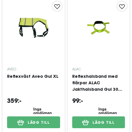
AVEO
ALAC
Reflexväst Aveo Gul XL
Reflexhalsband med
flärpar ALAC
Jakthalsband Gul 30
cm
359:-
99:-
LÄGG TILL
LÄGG TILL