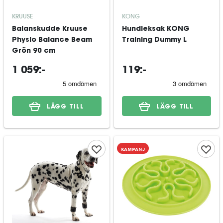
KRUUSE
KONG
Balanskudde Kruuse
Hundleksak KONG
Physio Balance Beam
Training Dummy L
Grön 90 cm
1 059:-
119:-
LÄGG TILL
LÄGG TILL
KAMPANJ