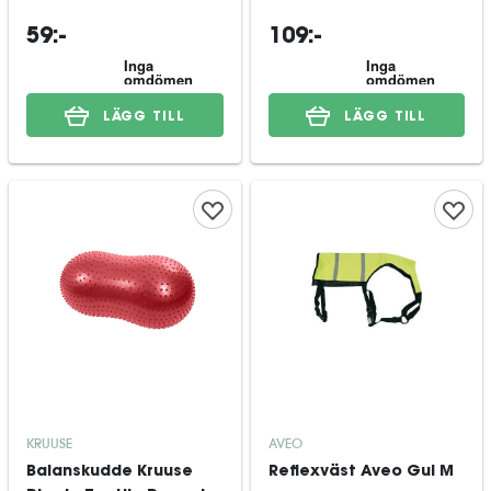
cm
59:-
109:-
LÄGG TILL
LÄGG TILL
KRUUSE
AVEO
Balanskudde Kruuse
Reflexväst Aveo Gul M