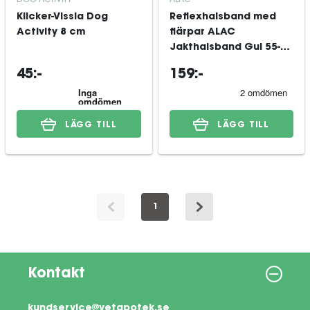
Klicker-Vissla Dog
Reflexhalsband med
Activity 8 cm
flärpar ALAC
Jakthalsband Gul 55-65
cm
45:-
159:-
LÄGG TILL
LÄGG TILL
1
Kontakt
kundservice@vetapotek.se