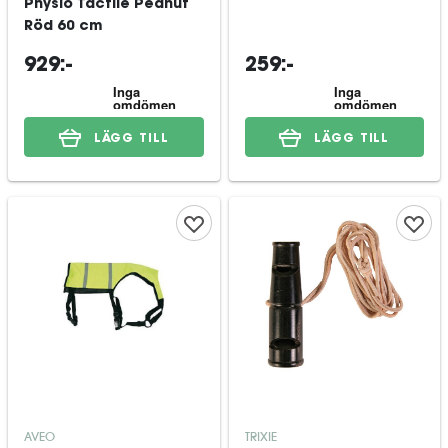
Physio Tactile Peanut
Röd 60 cm
929:-
259:-
LÄGG TILL
LÄGG TILL
AVEO
TRIXIE