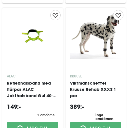
ALAC
KRUUSE
Reflexhalsband med
Viktmanschetter
flärpar ALAC
Kruuse Rehab XXXS 1
Jakthalsband Gul 40-50
par
cm
149:-
389:-