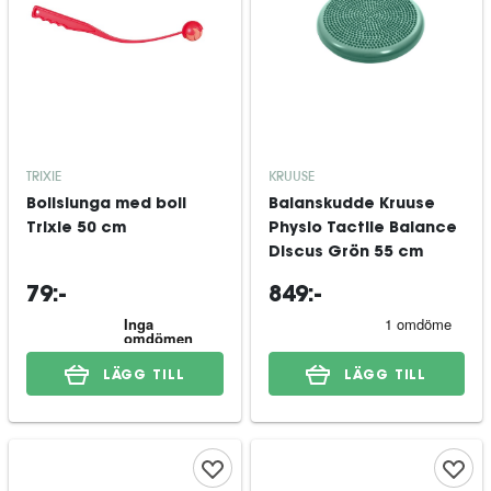
TRIXIE
KRUUSE
Bollslunga med boll
Balanskudde Kruuse
Trixie 50 cm
Physio Tactile Balance
Discus Grön 55 cm
79:-
849:-
LÄGG TILL
LÄGG TILL