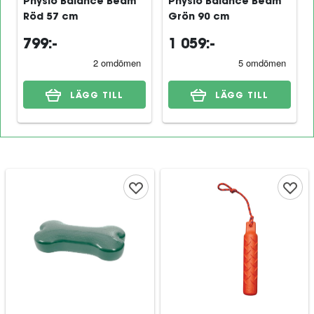
Physio Balance Beam
Physio Balance Beam
Röd 57 cm
Grön 90 cm
799:-
1 059:-
LÄGG TILL
LÄGG TILL