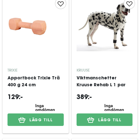
TRIXIE
KRUUSE
Apportbock Trixie Trä
Viktmanschetter
400 g 24 cm
Kruuse Rehab L 1 par
129:-
389:-
LÄGG TILL
LÄGG TILL