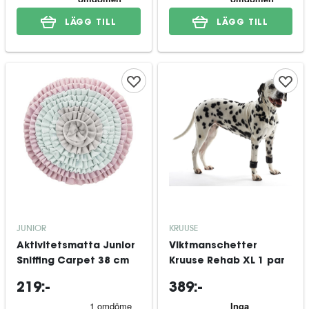
LÄGG TILL
LÄGG TILL
JUNIOR
KRUUSE
Aktivitetsmatta Junior
Viktmanschetter
Sniffing Carpet 38 cm
Kruuse Rehab XL 1 par
219:-
389:-