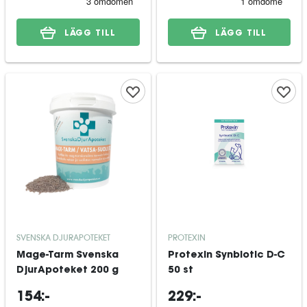
LÄGG TILL
LÄGG TILL
SVENSKA DJURAPOTEKET
PROTEXIN
Mage-Tarm Svenska
Protexin Synbiotic D-C
DjurApoteket 200 g
50 st
154:-
229:-