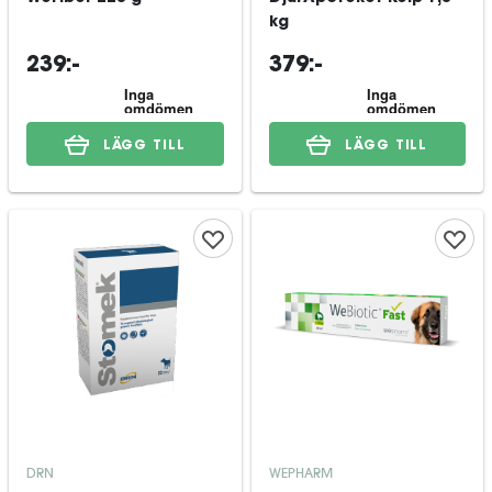
kg
239:-
379:-
LÄGG TILL
LÄGG TILL
DRN
WEPHARM