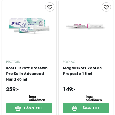
PROTEXIN
ZOOLAC
Kosttillskott Protexin
Magtillskott ZooLac
Pro-Kolin Advanced
Propaste 15 ml
Hund 60 ml
259:-
149:-
LÄGG TILL
LÄGG TILL