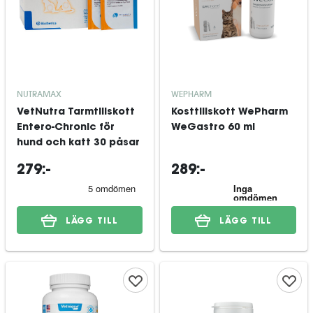
NUTRAMAX
WEPHARM
VetNutra Tarmtillskott
Kosttillskott WePharm
Entero-Chronic för
WeGastro 60 ml
hund och katt 30 påsar
279:-
289:-
LÄGG TILL
LÄGG TILL