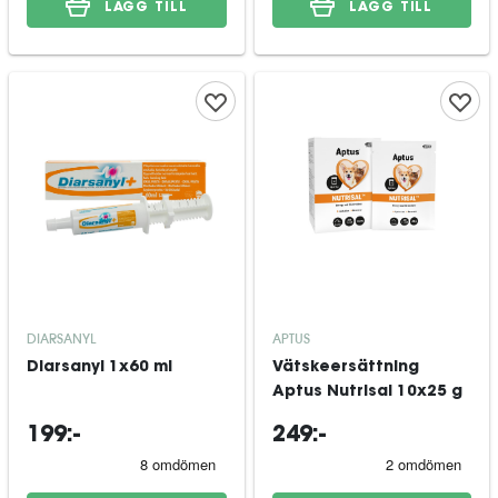
LÄGG TILL
LÄGG TILL
DIARSANYL
APTUS
Diarsanyl 1x60 ml
Vätskeersättning
Aptus Nutrisal 10x25 g
199:-
249:-