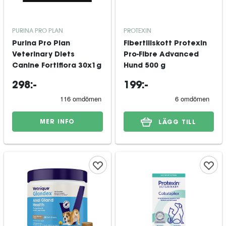
PURINA PRO PLAN
PROTEXIN
Purina Pro Plan
Fibertillskott Protexin
Veterinary Diets
Pro-Fibre Advanced
Canine Fortiflora 30x1g
Hund 500 g
298:-
199:-
MER INFO
LÄGG TILL