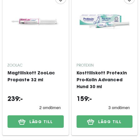
ZOOLAC
PROTEXIN
Magtillskott ZooLac
Kosttillskott Protexin
Propaste 32 ml
Pro-Kolin Advanced
Hund 30 ml
239:-
159:-
LÄGG TILL
LÄGG TILL