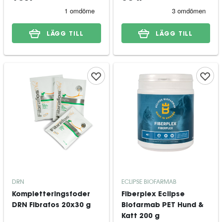
LÄGG TILL
LÄGG TILL
DRN
ECLIPSE BIOFARMAB
Kompletteringsfoder
Fiberplex Eclipse
DRN Fibrafos 20x30 g
Biofarmab PET Hund &
Katt 200 g