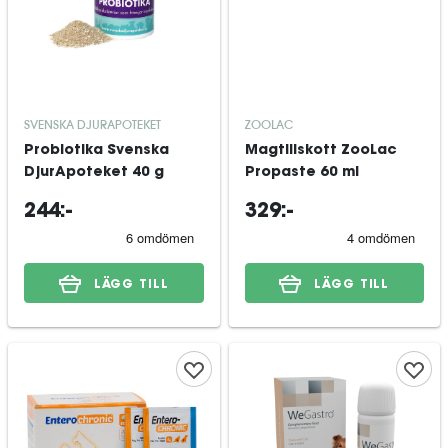
SVENSKA DJURAPOTEKET
ZOOLAC
Probiotika Svenska
Magtillskott ZooLac
DjurApoteket 40 g
Propaste 60 ml
244:-
329:-
LÄGG TILL
LÄGG TILL