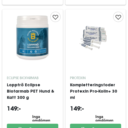
ECLIPSE BIOFARMAB
PROTEXIN
Loppfrö Eclipse
Kompletteringsfoder
Biofarmab PET Hund &
Protexin Pro-Kolin+ 30
Katt 300 g
ml
149:-
149:-