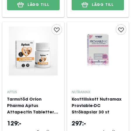
LÄGG TILL
LÄGG TILL
APTUS
NUTRAMAX
Tarmstöd Orion
Kosttillskott Nutramax
Pharma Aptus
Proviable-DC
Attapectin Tabletter
Strökapslar 30 st
30st
129:-
297:-