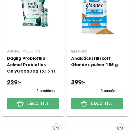
ANIMAL PROBIOTICS
GLANDEX
Daglig Probiotika
Analsäckstillskott
Animal Probiotics
Glandex pulver 155 g
OnlyGoodDog 1x15 st
229:-
399:-
LÄGG TILL
LÄGG TILL