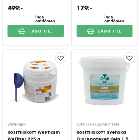
499:-
179:-
LÄGG TILL
LÄGG TILL
WEPHARM
SVENSKA DJURAPOTEKET
Kosttillskott WePharm
Kosttillskott Svenska
WeFiber 225 g
DjurApoteket Kelp 1,5