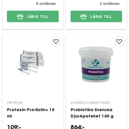
LÄGG TILL
LÄGG TILL
PROTEXIN
SVENSKA DJURAPOTEKET
Protexin Pro-Kolin+ 15
Probiotika Svenska
ml
DjurApoteket 160 g
109:-
864:-