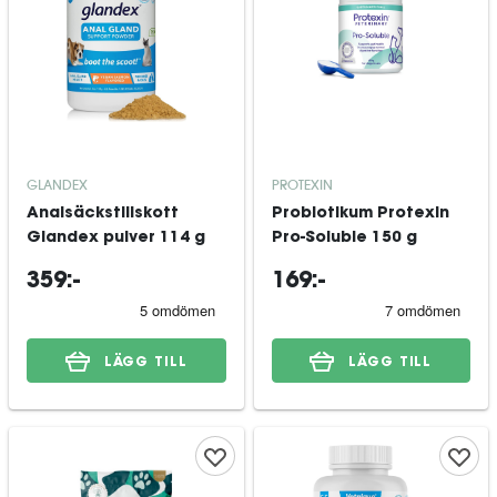
GLANDEX
PROTEXIN
Analsäckstillskott
Probiotikum Protexin
Glandex pulver 114 g
Pro-Soluble 150 g
359:-
169:-
LÄGG TILL
LÄGG TILL