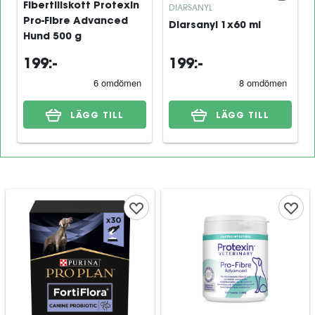
Fibertillskott Protexin
DIARSANYL
Pro-Fibre Advanced
Diarsanyl 1x60 ml
Hund 500 g
199:-
199:-
LÄGG TILL
LÄGG TILL