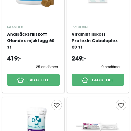
GLANDEX
PROTEXIN
Analsäckstillskott
Vitamintillskott
Glandex mjuktugg 60
Protexin Cobalaplex
st
60 st
419:-
249:-
LÄGG TILL
LÄGG TILL