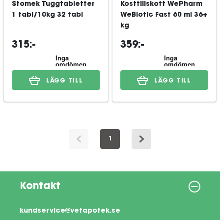
Stomek Tuggtabletter
Kosttillskott WePharm
1 tabl/10kg 32 tabl
WeBiotic Fast 60 ml 36+
kg
315:-
359:-
LÄGG TILL
LÄGG TILL
1
Kontakt
kundservice@vetapotek.se