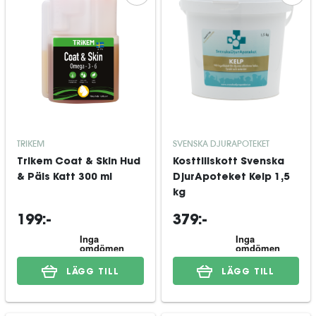
TRIKEM
SVENSKA DJURAPOTEKET
Trikem Coat & Skin Hud
Kosttillskott Svenska
& Päls Katt 300 ml
DjurApoteket Kelp 1,5
kg
199:-
379:-
LÄGG TILL
LÄGG TILL