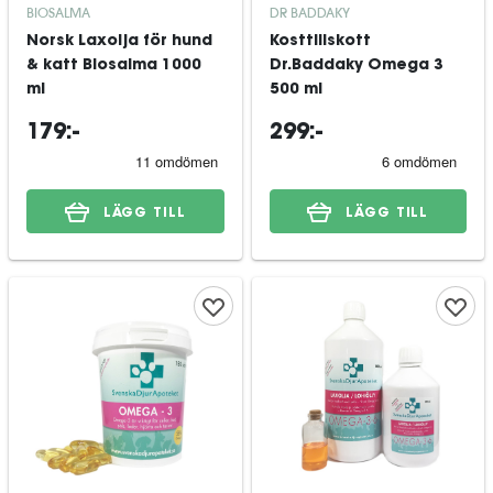
BIOSALMA
DR BADDAKY
Norsk Laxolja för hund
Kosttillskott
& katt Biosalma 1000
Dr.Baddaky Omega 3
ml
500 ml
179:-
299:-
LÄGG TILL
LÄGG TILL