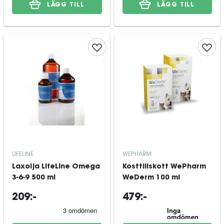
LÄGG TILL
LÄGG TILL
LIFELINE
WEPHARM
Laxolja LifeLine Omega
Kosttillskott WePharm
3-6-9 500 ml
WeDerm 100 ml
209:-
479:-