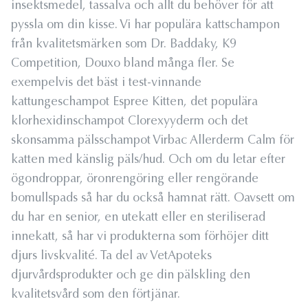
insektsmedel, tassalva och allt du behöver för att
pyssla om din kisse. Vi har populära kattschampon
från kvalitetsmärken som Dr. Baddaky, K9
Competition, Douxo bland många fler. Se
exempelvis det bäst i test-vinnande
kattungeschampot Espree Kitten, det populära
klorhexidinschampot Clorexyyderm och det
skonsamma pälsschampot Virbac Allerderm Calm för
katten med känslig päls/hud. Och om du letar efter
ögondroppar, öronrengöring eller rengörande
bomullspads så har du också hamnat rätt. Oavsett om
du har en senior, en utekatt eller en steriliserad
innekatt, så har vi produkterna som förhöjer ditt
djurs livskvalité. Ta del av VetApoteks
djurvårdsprodukter och ge din pälskling den
kvalitetsvård som den förtjänar.