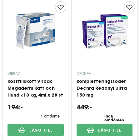
VIRBAC
DECHRA
Kosttillskott Virbac
Kompletteringsfoder
Megaderm Katt och
Dechra Redonyl Ultra
Hund <10 kg, 4ml x 28 st
150 mg
194:-
449:-
LÄGG TILL
LÄGG TILL