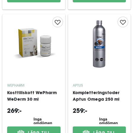
WEPHARM
APTUS
Kosttillskott WePharm
Kompletteringsfoder
WeDerm 30 ml
Aptus Omega 250 ml
269:-
259:-
LÄGG TILL
LÄGG TILL