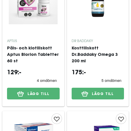
APTUS
DR BADDAKY
Päls- och klotillskott
Kosttillskott
Aptus Biorion Tabletter
Dr.Baddaky Omega 3
60 st
200 ml
129:-
175:-
LÄGG TILL
LÄGG TILL