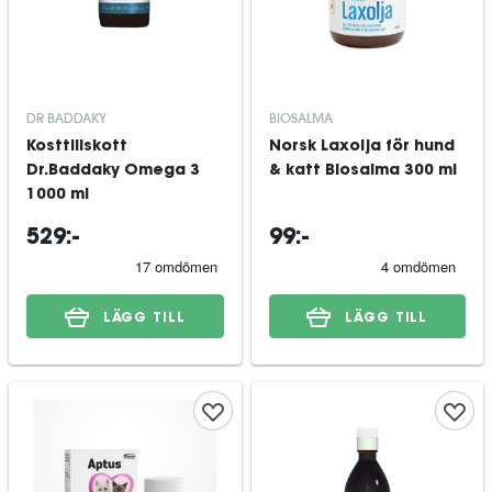
DR BADDAKY
BIOSALMA
Kosttillskott
Norsk Laxolja för hund
Dr.Baddaky Omega 3
& katt Biosalma 300 ml
1000 ml
529:-
99:-
LÄGG TILL
LÄGG TILL