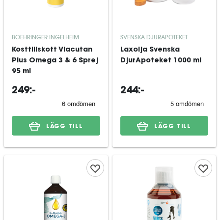
BOEHRINGER INGELHEIM
SVENSKA DJURAPOTEKET
Kosttillskott Viacutan
Laxolja Svenska
Plus Omega 3 & 6 Sprej
DjurApoteket 1000 ml
95 ml
249:-
244:-
LÄGG TILL
LÄGG TILL