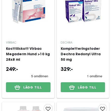
VIRBAC
DECHRA
Kosttillskott Virbac
Kompletteringsfoder
Megaderm Hund >10 kg
Dechra Redonyl Ultra
28x8 ml
50 mg
249:-
329:-
LÄGG TILL
LÄGG TILL