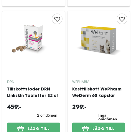
DRN
WEPHARM
Tillskottsfoder DRN
Kosttillskott WePharm
Linkskin Tabletter 32 st
WeDerm 60 kapslar
459:-
299:-
LÄGG TILL
LÄGG TILL