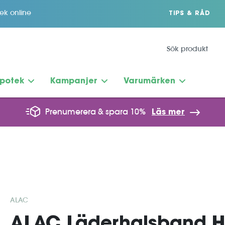
tek online
TIPS & RÅD
potek
Kampanjer
Varumärken
Prenumerera & spara 10%
Läs mer
ALAC
ALAC Läderhalsband H