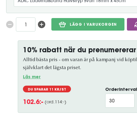
LÄGG I VARUKORGEN
10% rabatt när du prenumererar
Alltid bästa pris - om varan är på kampanj vid köptil
självklart det lägsta priset.
Läs mer
Orderinterval
DU SPARAR
11
KR/ST
(ord.
114
:-)
102.6
:-