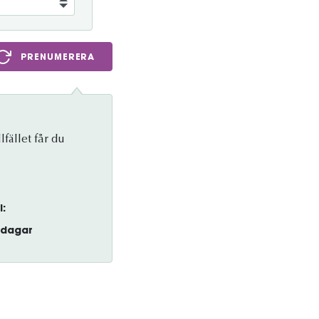
PRENUMERERA
lfället får du
l:
dagar