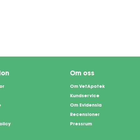
ion
Om oss
or
Om VetApotek
Kundservice
o
Om Evidensia
Recensioner
olicy
Pressrum