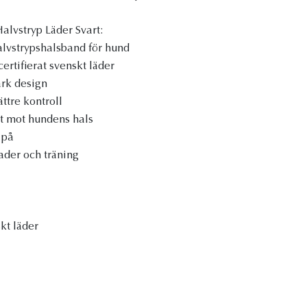
lvstryp Läder Svart:
alvstrypshalsband för hund
certifierat svenskt läder
ark design
ättre kontroll
 mot hundens hals
 på
ader och träning
skt läder