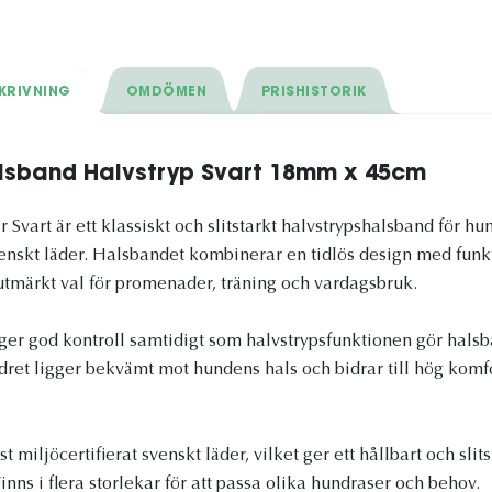
KRIVNING
OMDÖMEN
PRISHISTORIK
lsband Halvstryp Svart 18mm x 45cm
Svart är ett klassiskt och slitstarkt halvstrypshalsband för hun
venskt läder. Halsbandet kombinerar en tidlös design med funkt
tt utmärkt val för promenader, träning och vardagsbruk.
ger god kontroll samtidigt som halvstrypsfunktionen gör halsba
dret ligger bekvämt mot hundens hals och bidrar till hög komfo
miljöcertifierat svenskt läder, vilket ger ett hållbart och sli
inns i flera storlekar för att passa olika hundraser och behov.