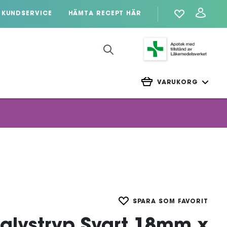
KUNDSERVICE
HÄMTA RECEPT HÄR
VARUKORG
SPARA SOM FAVORIT
alvstryp Svart 18mm x