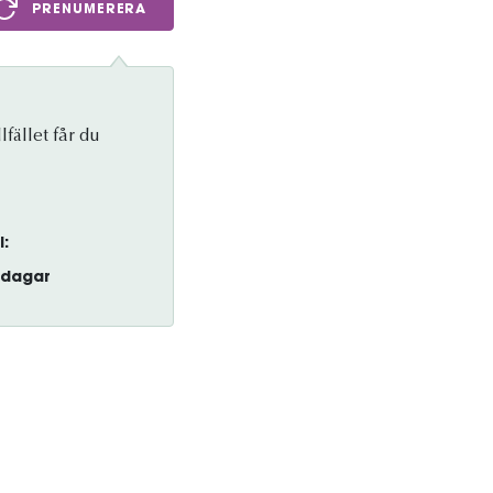
PRENUMERERA
lfället får du
l:
dagar