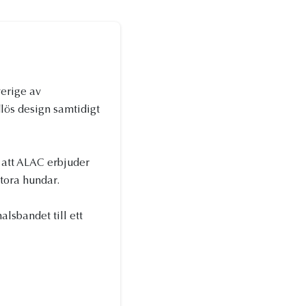
verige av
dlös design samtidigt
 att ALAC erbjuder
stora hundar.
lsbandet till ett