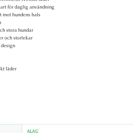
bart för daglig användning
 mot hundens hals
n
ch stora hundar
er och storlekar
s design
skt läder
ALAC