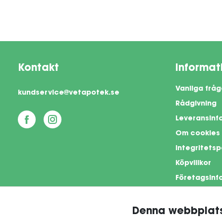
Kontakt
Informat
Vanliga fråg
kundservice@vetapotek.se
Rådgivning
Leveransinf
Om cookies
Integritetsp
Köpvillkor
Företagsinf
Denna webbplats
This si