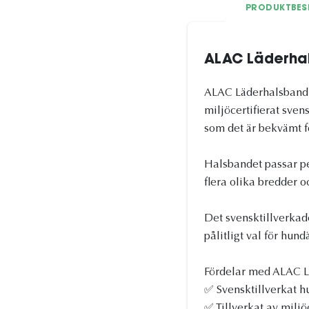
PRODUKTBES
ALAC Läderha
ALAC Läderhalsband Sv
miljöcertifierat sven
som det är bekvämt f
Halsbandet passar pe
flera olika bredder o
Det svensktillverkade
pålitligt val för hun
Fördelar med ALAC L
✅ Svensktillverkat h
✅ Tillverkat av miljö