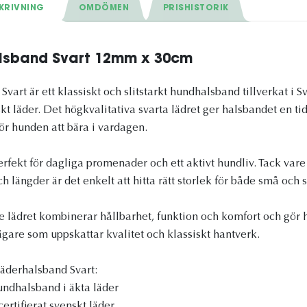
KRIVNING
OMDÖMEN
PRISHISTORIK
lsband Svart 12mm x 30cm
art är ett klassiskt och slitstarkt hundhalsband tillverkat i S
skt läder. Det högkvalitativa svarta lädret ger halsbandet en ti
ör hunden att bära i vardagen.
rfekt för dagliga promenader och ett aktivt hundliv. Tack vare
ch längder är det enkelt att hitta rätt storlek för både små och 
 lädret kombinerar hållbarhet, funktion och komfort och gör ha
dägare som uppskattar kvalitet och klassiskt hantverk.
äderhalsband Svart:
undhalsband i äkta läder
certifierat svenskt läder