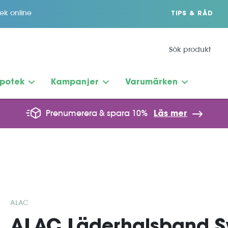
tek online
TIPS & RÅD
potek
Kampanjer
Varumärken
Prenumerera & spara 10%
Läs mer
ALAC
ALAC Läderhalsband S