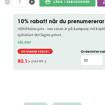
LÄGG I VARUKORGEN
10% rabatt när du prenumererar
Alltid bästa pris - om varan är på kampanj vid köptil
självklart det lägsta priset.
Läs mer
Orderinterval
DU SPARAR
9
KR/ST
(ord.
89
:-)
80.1
:-