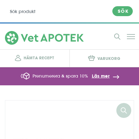
SÖK
HÄMTA RECEPT
VARUKORG
Prenumerera & spara 10%
Läs mer