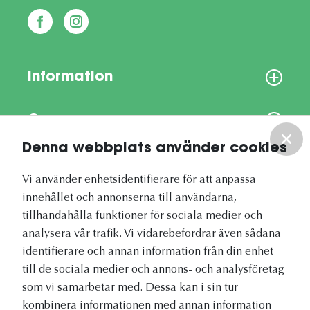
Information
Om oss
Denna webbplats använder cookies
Vårt nyhetsbrev
Vi använder enhetsidentifierare för att anpassa
innehållet och annonserna till användarna,
tillhandahålla funktioner för sociala medier och
analysera vår trafik. Vi vidarebefordrar även sådana
identifierare och annan information från din enhet
Vetapotek.se är en del av
till de sociala medier och annons- och analysföretag
Evidensia Djursjukvård
som vi samarbetar med. Dessa kan i sin tur
kombinera informationen med annan information