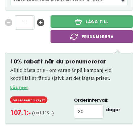
LÄGG TILL
PRENUMERERA
10% rabatt när du prenumererar
Alltid bästa pris - om varan är på kampanj vid
köptillfället får du självklart det lägsta priset.
Läs mer
Orderintervall:
DU SPARAR
12
KR/ST
dagar
(ord.
119
:-)
107.1
:-