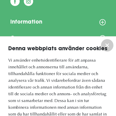
Information
Om oss
Denna webbplats använder cookies
Vårt nyhetsbrev
Vi använder enhetsidentifierare för att anpassa
innehållet och annonserna till användarna,
tillhandahålla funktioner för sociala medier och
analysera vår trafik. Vi vidarebefordrar även sådana
identifierare och annan information från din enhet
Vetapotek.se är en del av
till de sociala medier och annons- och analysföretag
Evidensia Djursjukvård
som vi samarbetar med. Dessa kan i sin tur
kombinera informationen med annan information
som du har tillhandahållit eller som de har samlat in