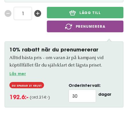
LÄGG TILL
PRENUMERERA
10% rabatt när du prenumererar
Alltid bästa pris - om varan är på kampanj vid
köptillfället får du självklart det lägsta priset.
Läs mer
Orderintervall:
DU SPARAR
21
KR/ST
dagar
(ord.
214
:-)
192.6
:-