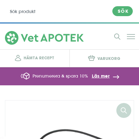
SÖK
HÄMTA RECEPT
VARUKORG
Prenumerera & spara 10%
Läs mer