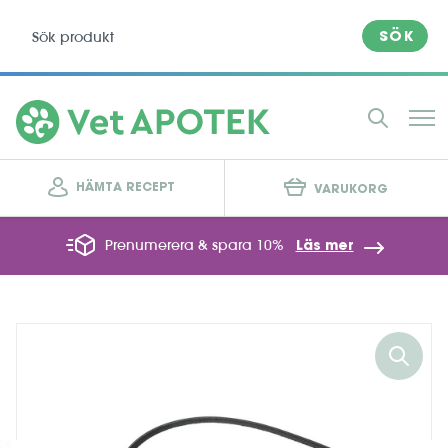
SÖK
HÄMTA RECEPT
VARUKORG
Prenumerera & spara 10%
Läs mer