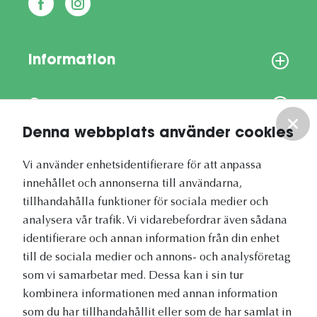
Information
Om oss
Denna webbplats använder cookies
Vårt nyhetsbrev
Vi använder enhetsidentifierare för att anpassa
innehållet och annonserna till användarna,
tillhandahålla funktioner för sociala medier och
analysera vår trafik. Vi vidarebefordrar även sådana
identifierare och annan information från din enhet
Vetapotek.se är en del av
till de sociala medier och annons- och analysföretag
Evidensia Djursjukvård
som vi samarbetar med. Dessa kan i sin tur
kombinera informationen med annan information
som du har tillhandahållit eller som de har samlat in