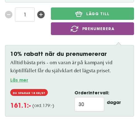
LÄGG TILL
PRENUMERERA
10% rabatt när du prenumererar
Alltid bästa pris - om varan är på kampanj vid
köptillfället får du självklart det lägsta priset.
Läs mer
Orderintervall:
DU SPARAR
18
KR/ST
dagar
(ord.
179
:-)
161.1
:-