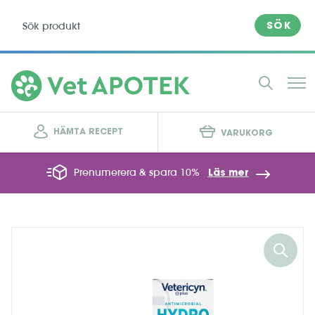
SÖK
HÄMTA RECEPT
VARUKORG
Prenumerera & spara 10%
Läs mer