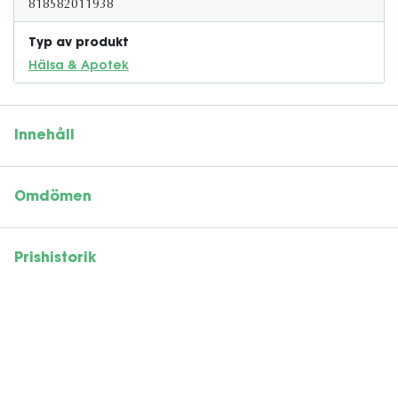
818582011938
Typ av produkt
Hälsa & Apotek
Innehåll
Omdömen
Prishistorik