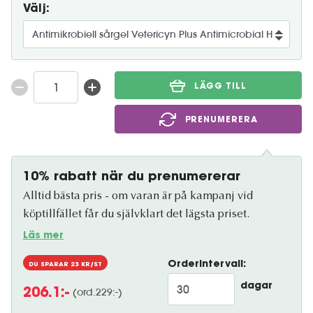
Välj:
LÄGG TILL
PRENUMERERA
10% rabatt när du prenumererar
Alltid bästa pris - om varan är på kampanj vid
köptillfället får du självklart det lägsta priset.
Läs mer
Orderintervall:
DU SPARAR
23
KR/ST
dagar
(ord.
229
:-)
206.1
:-